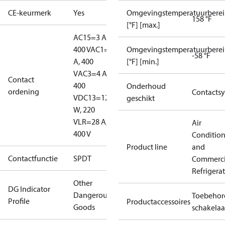
CE-keurmerk
Yes
Omgevingstemperatuurberei
158 °F
[°F] [max.]
AC15=3 A,
400 V
AC1=10
Omgevingstemperatuurberei
-58 °F
A, 400
[°F] [min.]
V
AC3=4 A,
Contact
400
Onderhoud
ordening
Contacts
V
DC13=12
geschikt
W, 220
V
LR=28 A,
Air
400 V
Conditio
Product line
and
Contactfunctie
SPDT
Commerci
Refrigera
Other
DG Indicator
Dangerous
Toebehor
Profile
Productaccessoires
Goods
schakelaa