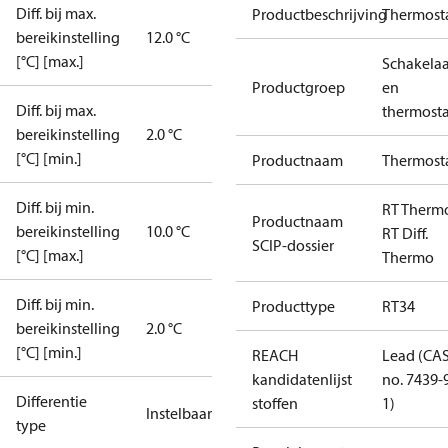
Diff. bij max.
Productbeschrijving
Thermost
bereikinstelling
12.0 °C
[°C] [max.]
Schakelaa
Productgroep
en
Diff. bij max.
thermost
bereikinstelling
2.0 °C
[°C] [min.]
Productnaam
Thermost
Diff. bij min.
RT Therm
Productnaam
bereikinstelling
10.0 °C
RT Diff.
SCIP-dossier
[°C] [max.]
Thermo
Diff. bij min.
Producttype
RT34
bereikinstelling
2.0 °C
[°C] [min.]
REACH
Lead (CA
kandidatenlijst
no. 7439-
Differentie
stoffen
1)
Instelbaar
type