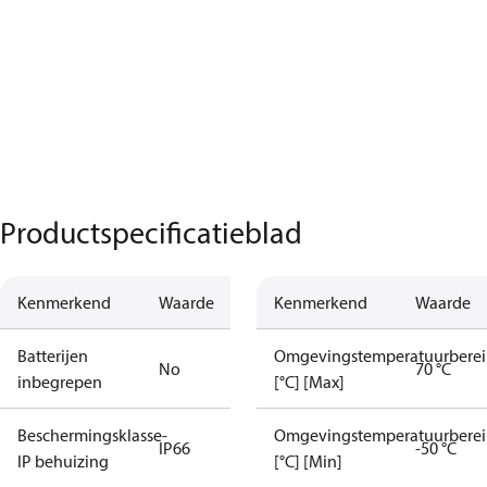
Productspecificatieblad
Kenmerkend
Waarde
Kenmerkend
Waarde
Batterijen
Omgevingstemperatuurberei
No
70 °C
inbegrepen
[°C] [Max]
Beschermingsklasse-
Omgevingstemperatuurberei
IP66
-50 °C
IP behuizing
[°C] [Min]