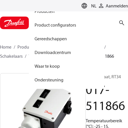
NL
Aanmelden
Producten
Product configurators
Gereedschappen
Home
Producten
Climate Solutions voor cooling
Downloadcentrum
Schakelaars
Temperatuurschakelaars
RT
017-511866
Waar te koop
Thermostaat, RT34
Ondersteuning
017-
511866
Temperatuurbereik
[°C]: -25 - 15,