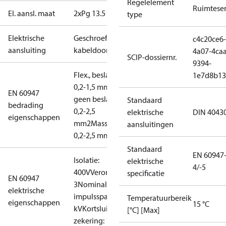
Regelelement
Ruimtese
El. aansl. maat
2xPg 13.5
type
Elektrische
Geschroefde
c4c20ce6-
aansluiting
kabeldoorvoer
4a07-4caa
SCIP-dossiernr.
9394-
Flex., beslagringen:
1e7d8b13
0,2-1,5 mm2
Flex.,
EN 60947
geen beslagringen:
Standaard
bedrading
0,2-2,5
elektrische
DIN 4043
eigenschappen
mm2
Massief/geaderd:
aansluitingen
0,2-2,5 mm2
Standaard
EN 60947
Isolatie:
elektrische
4/-5
400V
Verontreinigingsgraad:
specificatie
EN 60947
3
Nominale
elektrische
impulsspanning: 4
Temperatuurbereik
eigenschappen
15 °C
kV
Kortsluitingsbev.,
[°C] [Max]
zekering: 10A