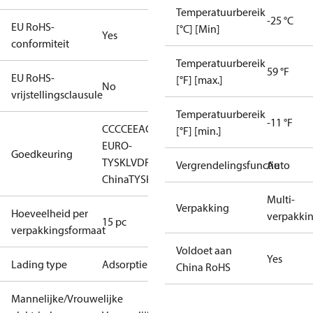
Temperatuurbereik
-25 °C
EU RoHS-
[°C] [Min]
Yes
conformiteit
Temperatuurbereik
59 °F
EU RoHS-
[°F] [max.]
No
vrijstellingsclausule
Temperatuurbereik
-11 °F
CCC
CE
EAC
LLC CDC
[°F] [min.]
EURO-
Goedkeuring
TYSK
LVD
RMRS
RoHS
RoHS
Vergrendelingsfunctie
Auto
China
TYSK
Multi-
Verpakking
Hoeveelheid per
verpakki
15 pc
verpakkingsformaat
Voldoet aan
Yes
Lading type
Adsorptie
China RoHS
Mannelijke/Vrouwelijke