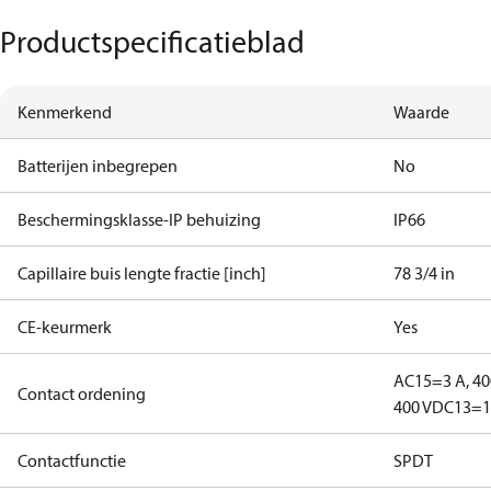
Productspecificatieblad
Kenmerkend
Waarde
Batterijen inbegrepen
No
Beschermingsklasse-IP behuizing
IP66
Capillaire buis lengte fractie [inch]
78 3/4 in
CE-keurmerk
Yes
AC15=3 A, 40
Contact ordening
400 V
DC13=12
Contactfunctie
SPDT