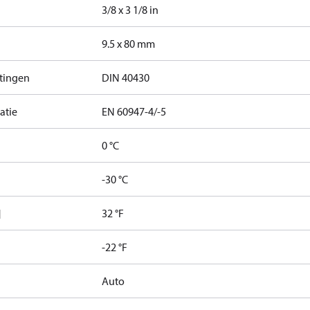
3/8 x 3 1/8 in
9.5 x 80 mm
itingen
DIN 40430
atie
EN 60947-4/-5
0 °C
-30 °C
]
32 °F
-22 °F
Auto