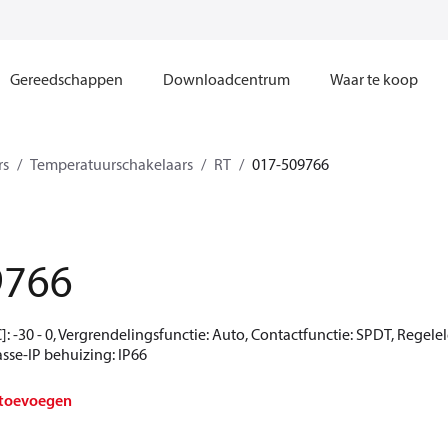
Gereedschappen
Downloadcentrum
Waar te koop
rs
Temperatuurschakelaars
RT
017-509766
9766
: -30 - 0, Vergrendelingsfunctie: Auto, Contactfunctie: SPDT, Regelel
sse-IP behuizing: IP66
 toevoegen