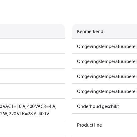
Kenmerkend
Omgevingstemperatuurbereik
Omgevingstemperatuurbereik
Omgevingstemperatuurbereik 
Omgevingstemperatuurbereik 
0 V
AC1=10 A, 400 V
AC3=4 A,
Onderhoud geschikt
 W, 220 V
LR=28 A, 400 V
Product line