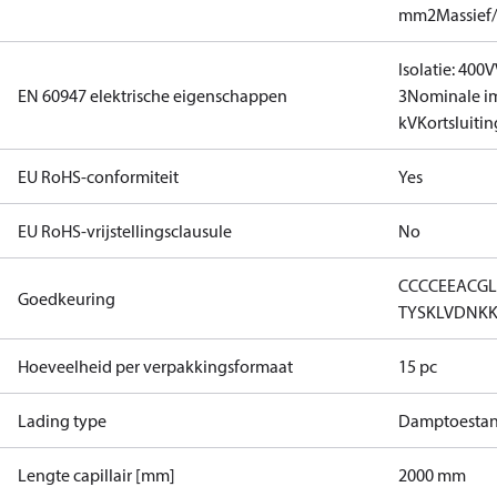
mm2
Massief
Isolatie: 400V
EN 60947 elektrische eigenschappen
3
Nominale i
kV
Kortsluitin
EU RoHS-conformiteit
Yes
EU RoHS-vrijstellingsclausule
No
CCC
CE
EAC
G
Goedkeuring
TYSK
LVD
NK
Hoeveelheid per verpakkingsformaat
15 pc
Lading type
Damptoesta
Lengte capillair [mm]
2000 mm