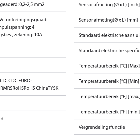
/geaderd: 0,2-2,5 mm2
Sensor afmeting (Ø x L) [inch]
Verontreinigingsgraad:
Sensor afmeting(Ø x L) [mm]
mpulsspanning: 4
gsbev., zekering: 10A
Standaard elektrische aanslu
Standaard elektrische specific
Temperatuurbereik [°C] [Max]
L
LLC CDC EURO-
Temperatuurbereik [°C] [Min]
K
RMRS
RoHS
RoHS China
TYSK
Temperatuurbereik [°F] [max.
Temperatuurbereik [°F] [min.]
nd
Vergrendelingsfunctie