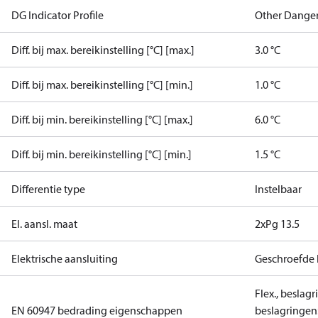
DG Indicator Profile
Other Dange
Diff. bij max. bereikinstelling [°C] [max.]
3.0 °C
Diff. bij max. bereikinstelling [°C] [min.]
1.0 °C
Diff. bij min. bereikinstelling [°C] [max.]
6.0 °C
Diff. bij min. bereikinstelling [°C] [min.]
1.5 °C
Differentie type
Instelbaar
El. aansl. maat
2xPg 13.5
Elektrische aansluiting
Geschroefde
Flex., beslag
EN 60947 bedrading eigenschappen
beslagringen: