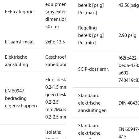
equipment
bereik [psig]
43.50 psig
EEE-categorie
(any external
Pe [max.]
dimension <
50 cm)
Regeling
bereik [psig]
2.90 psig
El. aansl. maat
2xPg 13.5
Pe [min.]
Elektrische
Geschroefde
f62fe422-
aansluiting
kabeldoorvoer
beda-433
SCIP-dossiernr.
a602-
Flex., beslagringen:
740419c8
0,2-1,5 mm2
Flex.,
EN 60947
geen beslagringen:
Standaard
bedrading
0,2-2,5
elektrische
DIN 4043
eigenschappen
mm2
Massief/geaderd:
aansluitingen
0,2-2,5 mm2
Standaard
EN 60947
Isolatie:
elektrische
4/-5