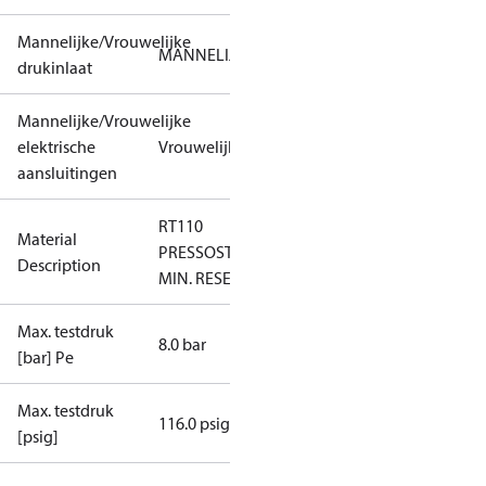
Mannelijke/Vrouwelijke
MANNELIJK
drukinlaat
Mannelijke/Vrouwelijke
elektrische
Vrouwelijk
aansluitingen
RT110
Material
PRESSOSTAT
Description
MIN. RESET
Max. testdruk
8.0 bar
[bar] Pe
Max. testdruk
116.0 psig
[psig]