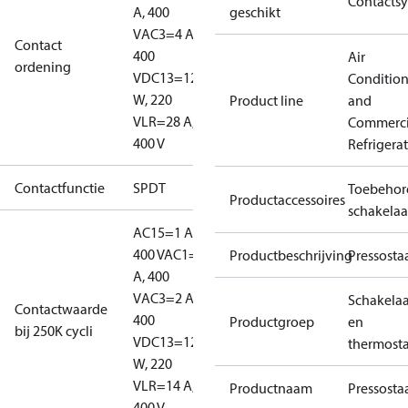
Contacts
A, 400
geschikt
V
AC3=4 A,
Contact
400
Air
ordening
V
DC13=12
Conditio
W, 220
Product line
and
V
LR=28 A,
Commerci
400 V
Refrigera
Contactfunctie
SPDT
Toebehor
Productaccessoires
schakelaa
AC15=1 A,
400 V
AC1=10
Productbeschrijving
Pressosta
A, 400
V
AC3=2 A,
Schakelaa
Contactwaarde
400
Productgroep
en
bij 250K cycli
V
DC13=12
thermost
W, 220
V
LR=14 A,
Productnaam
Pressosta
400 V