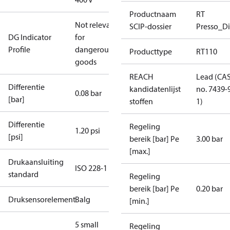
Productnaam
RT
Not relevant
SCIP-dossier
Presso_Di
DG Indicator
for
Profile
dangerous
Producttype
RT110
goods
REACH
Lead (CA
Differentie
kandidatenlijst
no. 7439-
0.08 bar
[bar]
stoffen
1)
Differentie
Regeling
1.20 psi
[psi]
bereik [bar] Pe
3.00 bar
[max.]
Drukaansluiting
ISO 228-1
standard
Regeling
bereik [bar] Pe
0.20 bar
Druksensorelement
Balg
[min.]
5 small
Regeling