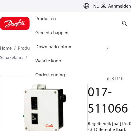
LANGUAGE
NL
Aanmelden
Producten
Gereedschappen
Downloadcentrum
Home
Producten
Climate Solutions voor cooling
Schakelaars
Pressostaten
RT
017-511066
Waar te koop
Ondersteuning
Pressostaat, RT110
017-
511066
Regelbereik [bar] Pe: 0
- 3, Differentie [bar]: