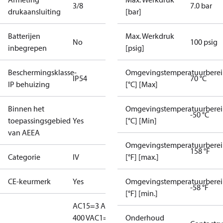
3/8
7.0 bar
drukaansluiting
[bar]
Batterijen
Max. Werkdruk
No
100 psig
inbegrepen
[psig]
Beschermingsklasse-
Omgevingstemperatuurberei
IP54
70 °C
IP behuizing
[°C] [Max]
Binnen het
Omgevingstemperatuurberei
-50 °C
toepassingsgebied
Yes
[°C] [Min]
van AEEA
Omgevingstemperatuurberei
158 °F
Categorie
IV
[°F] [max.]
CE-keurmerk
Yes
Omgevingstemperatuurberei
-58 °F
[°F] [min.]
AC15=3 A,
400 V
AC1=10
Onderhoud