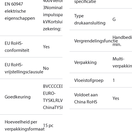
400V
Verontreinigingsgraad:
specificatie
EN 60947
3
Nominale
elektrische
impulsspanning: 4
Type
eigenschappen
G
kV
Kortsluitingsbev.,
drukaansluiting
zekering: 10A
Handbed
Vergrendelingsfunctie
EU RoHS-
min.
Yes
conformiteit
Multi-
Verpakking
EU RoHS-
verpakki
No
vrijstellingsclausule
Vloeistofgroep
1
BV
CCC
CE
DNV
EAC
GL
KR
LLC CDC
EURO-
Voldoet aan
Goedkeuring
Yes
TYSK
LR
LVD
NKK
RINA
RMRS
RoHS
RoHS
China RoHS
China
TYSK
Hoeveelheid per
15 pc
verpakkingsformaat