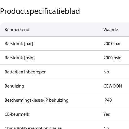
Productspecificatieblad
Kenmerkend
Waarde
Barstdruk [bar]
200.0 bar
Barstdruk [psig]
2900 psig
Batterijen inbegrepen
No
Behuizing
GEWOON
Beschermingsklasse-IP behuizing
IP40
CE-keurmerk
Yes
China RoHS exemption clause
No