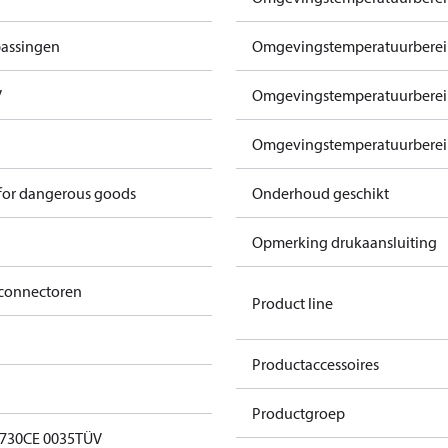
passingen
Omgevingstemperatuurbereik
V
Omgevingstemperatuurbereik 
Omgevingstemperatuurbereik 
 for dangerous goods
Onderhoud geschikt
Opmerking drukaansluiting
connectoren
Product line
Productaccessoires
Productgroep
0730
CE 0035
TÜV