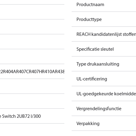
Productnaam
Producttype
REACH kandidatenlijst stoffe
Specificatie sleutel
Type drukaansluiting
22
R404A
R407C
R407H
R410A
R438A
R448A
R449A
R452A
R513A
UL-certificering
UL-goedgekeurde koelmidde
Vergrendelingsfunctie
e Switch 2UB72 I/300
Verpakking