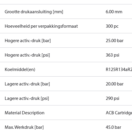
Grootte drukaansluiting [mm]
6.00 mm
Hoeveelheid per verpakkingsformaat
300 pc
Hogere activ.-druk [bar]
25.00 bar
Hogere activ.-druk [psi]
363 psi
Koelmiddel(en)
R125
R134a
R
Lagere activ.-druk [bar]
20.00 bar
Lagere activ.-druk [psi]
290 psi
Material Description
ACB Cartridg
Max. Werkdruk [bar]
45.0 bar