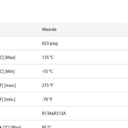
Waarde
653 psig
C] [Max]
135 °C
C] [Min]
-55 °C
] [max.]
275 °F
] [min.]
-70 °F
R134a
R513A
 [°C] [Max]
85 °C