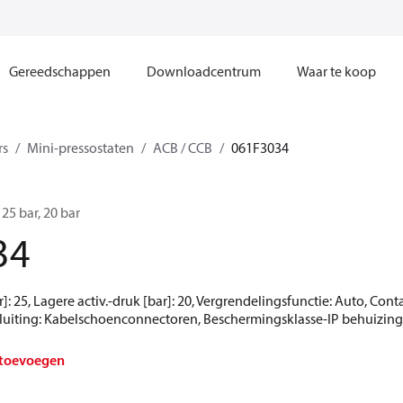
Gereedschappen
Downloadcentrum
Waar te koop
rs
Mini-pressostaten
ACB / CCB
061F3034
25 bar, 20 bar
34
]: 25, Lagere activ.-druk [bar]: 20, Vergrendelingsfunctie: Auto, Con
luiting: Kabelschoenconnectoren, Beschermingsklasse-IP behuizing
 toevoegen