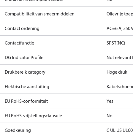
Compatibiliteit van smeermiddelen
Olievrije toe
Contact ordening
AC=6 A, 250 
Contactfunctie
SPST(NC)
DG Indicator Profile
Not relevant
Drukbereik category
Hoge druk
Elektrische aansluiting
Kabelschoen
EU RoHS-conformiteit
Yes
EU RoHS-vrijstellingsclausule
No
Goedkeuring
C UL US UL6