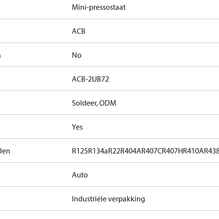
Mini-pressostaat
ACB
n
No
ACB-2UB72
Soldeer, ODM
Yes
len
R125
R134a
R22
R404A
R407C
R407H
R410A
R43
Auto
Industriële verpakking