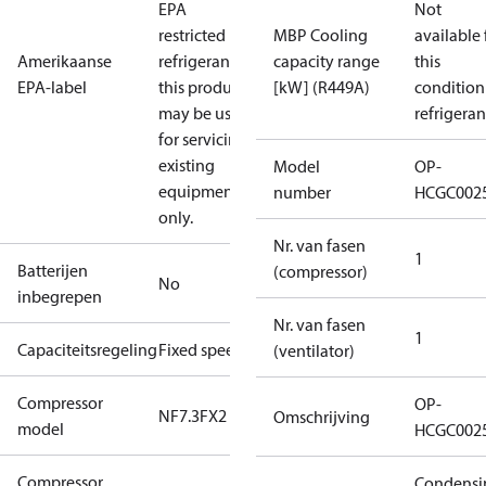
EPA
Not
restricted
MBP Cooling
available 
Amerikaanse
refrigerants,
capacity range
this
EPA-label
this product
[kW] (R449A)
condition
may be used
refrigeran
for servicing
existing
Model
OP-
equipment
number
HCGC002
only.
Nr. van fasen
1
Batterijen
(compressor)
No
inbegrepen
Nr. van fasen
1
Capaciteitsregeling
Fixed speed
(ventilator)
Compressor
OP-
NF7.3FX2
Omschrijving
model
HCGC002
Compressor
Condensi