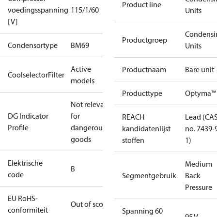
Product line
voedingsspanning
115/1/60
Units
[V]
Condensi
Productgroep
Condensortype
BM69
Units
Active
Productnaam
Bare unit
CoolselectorFilter
models
Producttype
Optyma™
Not relevant
DG Indicator
for
REACH
Lead (CA
Profile
dangerous
kandidatenlijst
no. 7439-
goods
stoffen
1)
Elektrische
Medium
B
code
Segmentgebruik
Back
Pressure
EU RoHS-
Out of scope
conformiteit
Spanning 60
95 V