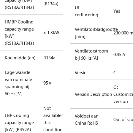
capacity [kW]
(R134a)
(R513A/R134a)
UL-
Yes
certificering
HMBP Cooling
capacity range
Ventilatorbladgrootte
< 1.3kW
230.000 
[kW]
[mm]
(R513A/R134a)
Ventilatorstroom
0.45 A
Koelmiddel(en)
R134a
bij 60 Hz [A]
Lage waarde
Versie
C
van nominale
95 V
spanning bij
C :
60 Hz [V]
VersionDescription
Customiz
version
Not
LBP Cooling
available for
Voldoet aan
Out of sc
capacity range
this
China RoHS
[kW] (R452A)
condition /