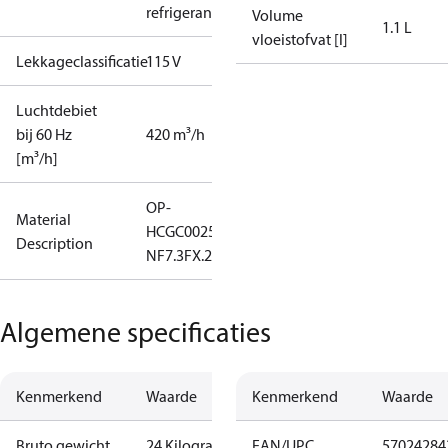
refrigerant
Volume
1.1 L
vloeistofvat [l]
Lekkageclassificatie
115 V
Luchtdebiet
bij 60 Hz
420 m³/h
[m³/h]
OP-
Material
HCGC0025RC0061B
Description
NF7.3FX.2
Algemene specificaties
Kenmerkend
Waarde
Kenmerkend
Waarde
Bruto gewicht
24 Kilogram
EAN/UPC
57024284