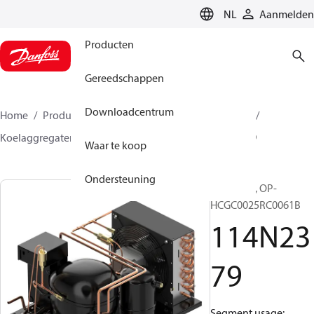
LANGUAGE
NL
Aanmelden
Producten
Gereedschappen
Downloadcentrum
Home
Producten
Climate Solutions voor cooling
Koelaggregaten
Optyma™
Optyma™
114N2379
Waar te koop
Ondersteuning
Optyma™, OP-
HCGC0025RC0061B
114N23
79
Segment usage: