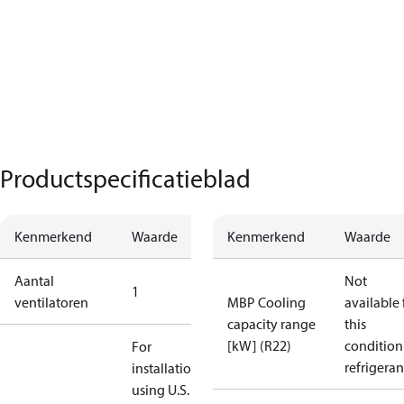
Productspecificatieblad
Kenmerkend
Waarde
Kenmerkend
Waarde
Aantal
Not
1
ventilatoren
MBP Cooling
available 
capacity range
this
[kW] (R22)
condition
For
refrigeran
installations
using U.S.