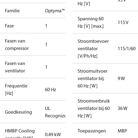
Hz [V]
Familie
Optyma™
Spanning 60
115 V
Fase
1
Hz [V] [max.]
Fasen van
Stroomtoevoer
1
compressor
ventilator
115/1/60
[V/Ph/Hz]
Fasen van
1
ventilator
Stroomuitvoer
ventilator bij
9 W
Frequentie
60 Hz [W]
60 Hz
[Hz]
Stroomverbruik
UL
ventilator bij 60
36 W
Goedkeuring
Recognized
Hz [W]
HMBP Cooling
Toepassingen
MBP
0.49 kW