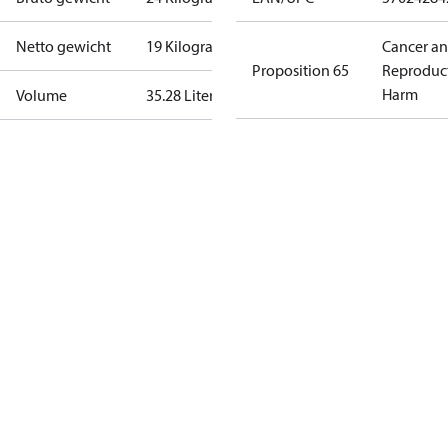
Netto gewicht
19 Kilogram
Cancer a
Proposition 65
Reproduc
Harm
Volume
35.28 Liter