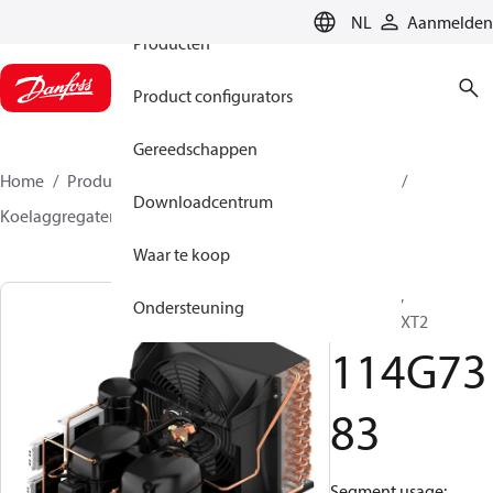
NL
Aanmelden
Producten
Product configurators
Gereedschappen
Home
Producten
Climate Solutions voor cooling
Downloadcentrum
Koelaggregaten
Optyma™
Optyma™
114G7383
Waar te koop
Optyma™,
Ondersteuning
SC21/21GXT2
114G73
83
Segment usage: