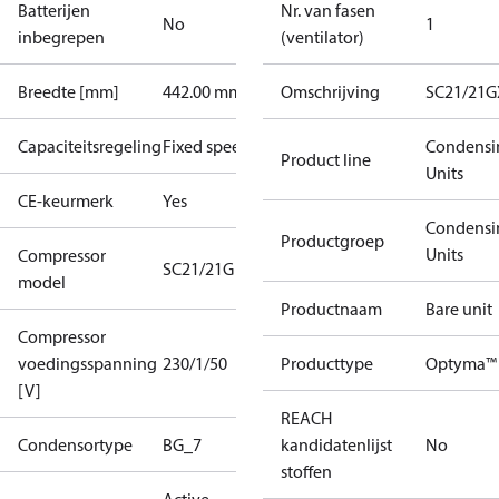
Batterijen
Nr. van fasen
No
1
inbegrepen
(ventilator)
Breedte [mm]
442.00 mm
Omschrijving
SC21/21G
Capaciteitsregeling
Fixed speed
Condensi
Product line
Units
CE-keurmerk
Yes
Condensi
Productgroep
Units
Compressor
SC21/21G
model
Productnaam
Bare unit
Compressor
voedingsspanning
230/1/50
Producttype
Optyma™ 
[V]
REACH
Condensortype
BG_7
kandidatenlijst
No
stoffen