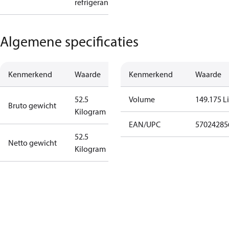
refrigerant
Algemene specificaties
Kenmerkend
Waarde
Kenmerkend
Waarde
52.5
Volume
149.175 Li
Bruto gewicht
Kilogram
EAN/UPC
57024285
52.5
Netto gewicht
Kilogram