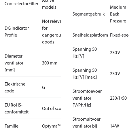
Active
CoolselectorFilter
models
Medium
Segmentgebruik
Back
Pressure
Not relevant
DG Indicator
for
Profile
dangerous
Snelheidsplatform
Fixed-sp
goods
Spanning 50
230 V
Diameter
Hz [V]
ventilator
300 mm
[mm]
Spanning 50
230 V
Hz [V] [max.]
Elektrische
G
code
Stroomtoevoer
ventilator
230/1/50
EU RoHS-
[V/Ph/Hz]
Out of scope
conformiteit
Stroomuitvoer
Familie
Optyma™
ventilator bij
14 W