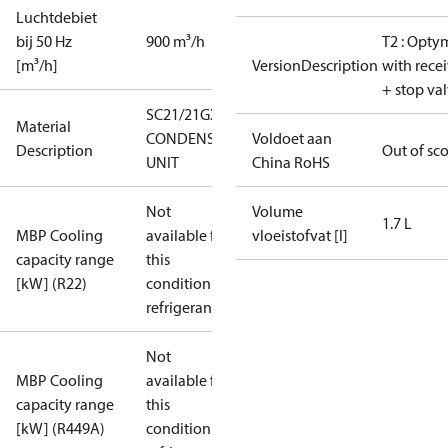
Luchtdebiet
bij 50 Hz
900 m³/h
T2 : Opty
[m³/h]
VersionDescription
with rece
+ stop va
SC21/21GXT2
Material
CONDENS.
Voldoet aan
Description
Out of sc
UNIT
China RoHS
Not
Volume
1.7 L
MBP Cooling
available for
vloeistofvat [l]
capacity range
this
[kW] (R22)
condition /
refrigerant
Not
MBP Cooling
available for
capacity range
this
[kW] (R449A)
condition /