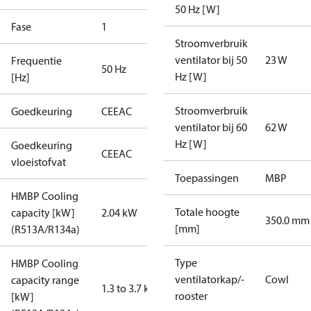
50 Hz [W]
Fase
1
Stroomverbruik
ventilator bij 50
23 W
Frequentie
50 Hz
Hz [W]
[Hz]
Stroomverbruik
Goedkeuring
CE
EAC
ventilator bij 60
62 W
Hz [W]
Goedkeuring
CE
EAC
vloeistofvat
Toepassingen
MBP
HMBP Cooling
Totale hoogte
capacity [kW]
2.04 kW
350.0 mm
[mm]
(R513A/R134a)
Type
HMBP Cooling
ventilatorkap/-
Cowl
capacity range
1.3 to 3.7 kW
rooster
[kW]