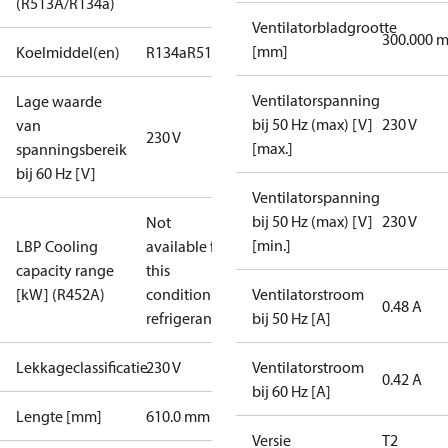
(R513A/R134a)
Ventilatorbladgrootte
300.000 
[mm]
Koelmiddel(en)
R134a
R513A
Ventilatorspanning
Lage waarde
bij 50 Hz (max) [V]
230 V
van
230 V
[max.]
spanningsbereik
bij 60 Hz [V]
Ventilatorspanning
bij 50 Hz (max) [V]
230 V
Not
[min.]
LBP Cooling
available for
capacity range
this
[kW] (R452A)
condition /
Ventilatorstroom
0.48 A
refrigerant
bij 50 Hz [A]
Lekkageclassificatie
230 V
Ventilatorstroom
0.42 A
bij 60 Hz [A]
Lengte [mm]
610.0 mm
Versie
T2