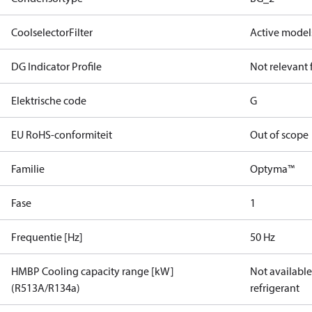
CoolselectorFilter
Active model
DG Indicator Profile
Not relevant
Elektrische code
G
EU RoHS-conformiteit
Out of scope
Familie
Optyma™
Fase
1
Frequentie [Hz]
50 Hz
HMBP Cooling capacity range [kW]
Not available 
(R513A/R134a)
refrigerant