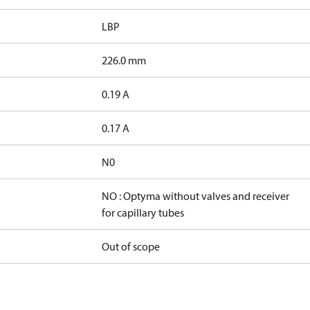
LBP
226.0 mm
0.19 A
0.17 A
N0
NO : Optyma without valves and receiver
for capillary tubes
Out of scope