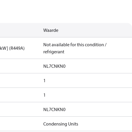
Waarde
Not available for this condition /
[kW] (R449A)
refrigerant
NL7CNKN0
1
1
NL7CNKN0
Condensing Units