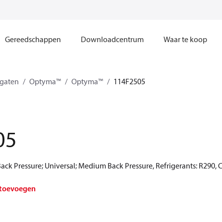
Gereedschappen
Downloadcentrum
Waar te koop
gaten
Optyma™
Optyma™
114F2505
05
ck Pressure; Universal; Medium Back Pressure, Refrigerants: R290, 
 toevoegen