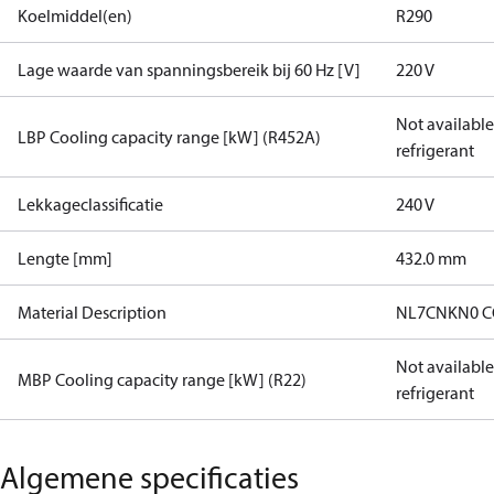
Koelmiddel(en)
R290
Lage waarde van spanningsbereik bij 60 Hz [V]
220 V
Not available 
LBP Cooling capacity range [kW] (R452A)
refrigerant
Lekkageclassificatie
240 V
Lengte [mm]
432.0 mm
Material Description
NL7CNKN0 C
Not available 
MBP Cooling capacity range [kW] (R22)
refrigerant
Algemene specificaties