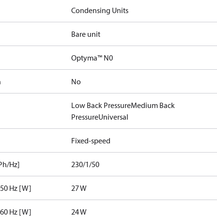
Condensing Units
Bare unit
Optyma™ N0
n
No
Low Back Pressure
Medium Back
Pressure
Universal
Fixed-speed
Ph/Hz]
230/1/50
 50 Hz [W]
27 W
 60 Hz [W]
24 W