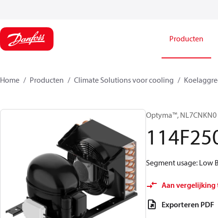
Producten
Home
Producten
Climate Solutions voor cooling
Koelaggre
Optyma™, NL7CNKN0
114F25
Segment usage: Low Ba
Aan vergelijking
Exporteren PDF