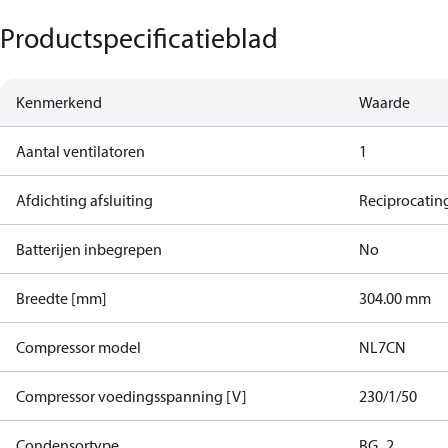
Productspecificatieblad
Kenmerkend
Waarde
Aantal ventilatoren
1
Afdichting afsluiting
Reciprocatin
Batterijen inbegrepen
No
Breedte [mm]
304.00 mm
Compressor model
NL7CN
Compressor voedingsspanning [V]
230/1/50
Condensortype
BG_2