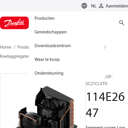
LANGUAGE
NL
Aanmelden
Producten
Gereedschappen
Downloadcentrum
Home
Producten
Climate Solutions voor cooling
Koelaggregaten
Optyma™
Optyma™
114E2647
Waar te koop
Ondersteuning
Optyma™, OP-
SC21CLXT0
114E26
47
Segment usage: Low