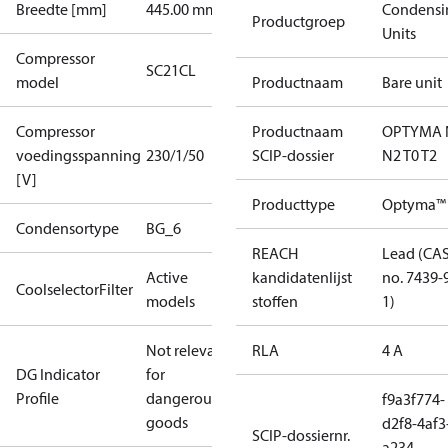
Breedte [mm]
445.00 mm
Condensi
Productgroep
Units
Compressor
SC21CL
model
Productnaam
Bare unit
Compressor
Productnaam
OPTYMA 
voedingsspanning
230/1/50
SCIP-dossier
N2 T0 T2
[V]
Producttype
Optyma™ 
Condensortype
BG_6
REACH
Lead (CA
Active
kandidatenlijst
no. 7439-
CoolselectorFilter
models
stoffen
1)
Not relevant
RLA
4 A
DG Indicator
for
Profile
dangerous
f9a3f774-
goods
d2f8-4af3
SCIP-dossiernr.
a234-