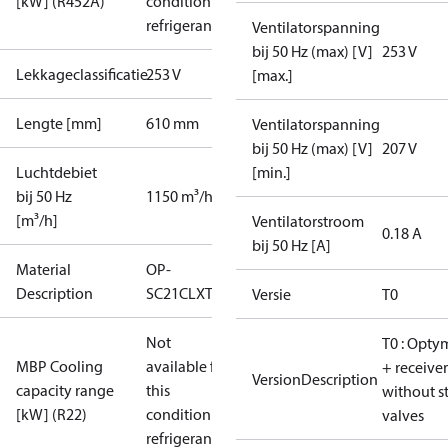
[kW] (R452A)
condition /
refrigerant
Ventilatorspanning
bij 50 Hz (max) [V]
253 V
Lekkageclassificatie
253 V
[max.]
Lengte [mm]
610 mm
Ventilatorspanning
bij 50 Hz (max) [V]
207 V
Luchtdebiet
[min.]
bij 50 Hz
1150 m³/h
[m³/h]
Ventilatorstroom
0.18 A
bij 50 Hz [A]
Material
OP-
Description
SC21CLXT0
Versie
T0
Not
T0 : Opty
MBP Cooling
available for
+ receiver
VersionDescription
capacity range
this
without s
[kW] (R22)
condition /
valves
refrigerant