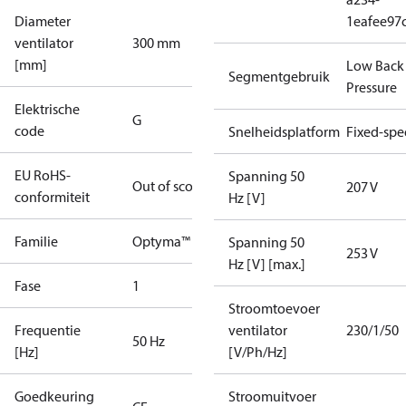
Diameter
1eafee97
ventilator
300 mm
[mm]
Low Back
Segmentgebruik
Pressure
Elektrische
G
code
Snelheidsplatform
Fixed-sp
EU RoHS-
Spanning 50
Out of scope
207 V
conformiteit
Hz [V]
Familie
Optyma™
Spanning 50
253 V
Hz [V] [max.]
Fase
1
Stroomtoevoer
Frequentie
ventilator
230/1/50
50 Hz
[Hz]
[V/Ph/Hz]
Goedkeuring
Stroomuitvoer