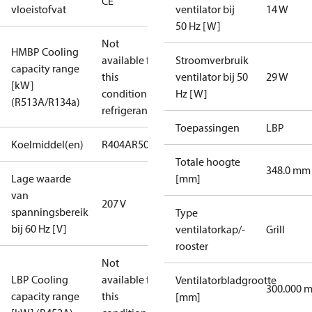
CE
vloeistofvat
ventilator bij
14 W
50 Hz [W]
Not
HMBP Cooling
available for
Stroomverbruik
capacity range
this
ventilator bij 50
29 W
[kW]
condition /
Hz [W]
(R513A/R134a)
refrigerant
Toepassingen
LBP
Koelmiddel(en)
R404A
R507A
Totale hoogte
348.0 mm
Lage waarde
[mm]
van
207 V
spanningsbereik
Type
bij 60 Hz [V]
ventilatorkap/-
Grill
rooster
Not
LBP Cooling
available for
Ventilatorbladgrootte
300.000 
capacity range
this
[mm]