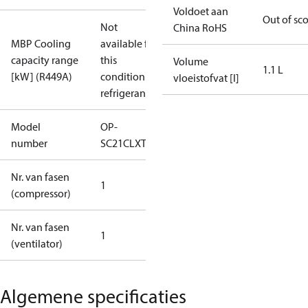
Voldoet aan
Out of sc
Not
China RoHS
MBP Cooling
available for
capacity range
this
Volume
1.1 L
[kW] (R449A)
condition /
vloeistofvat [l]
refrigerant
Model
OP-
number
SC21CLXT0
Nr. van fasen
1
(compressor)
Nr. van fasen
1
(ventilator)
Algemene specificaties