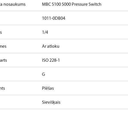
ta nosaukums
MBC 5100 5000 Pressure Switch
1011-0DB04
s
1/4
īmes
Ar atloku
arts
ISO 228-1
G
nts
Plēšas
Sievišķais