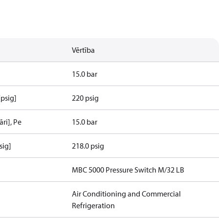
Vērtība
15.0 bar
[psig]
220 psig
ri], Pe
15.0 bar
sig]
218.0 psig
MBC 5000 Pressure Switch M/32 LB
Air Conditioning and Commercial
Refrigeration