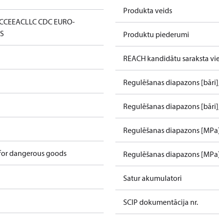
Produkta veids
C
CE
EAC
LLC CDC EURO-
S
Produktu piederumi
REACH kandidātu saraksta vie
Regulēšanas diapazons [bāri],
Regulēšanas diapazons [bāri],
Regulēšanas diapazons [MPa],
 for dangerous goods
Regulēšanas diapazons [MPa],
Satur akumulatori
SCIP dokumentācija nr.