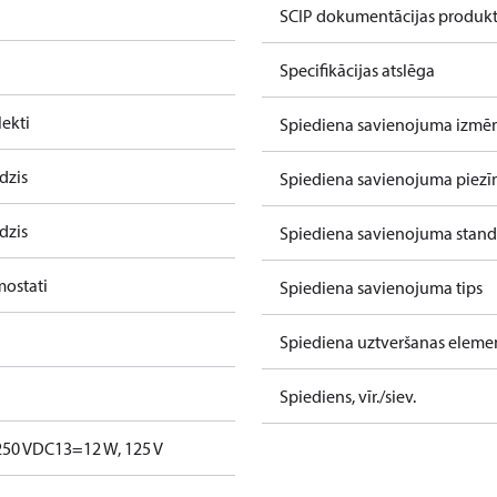
SCIP dokumentācijas produk
Specifikācijas atslēga
ekti
Spiediena savienojuma izmēr
dzis
Spiediena savienojuma piez
dzis
Spiediena savienojuma stand
mostati
Spiediena savienojuma tips
Spiediena uztveršanas eleme
Spiediens, vīr./siev.
250 V
DC13=12 W, 125 V