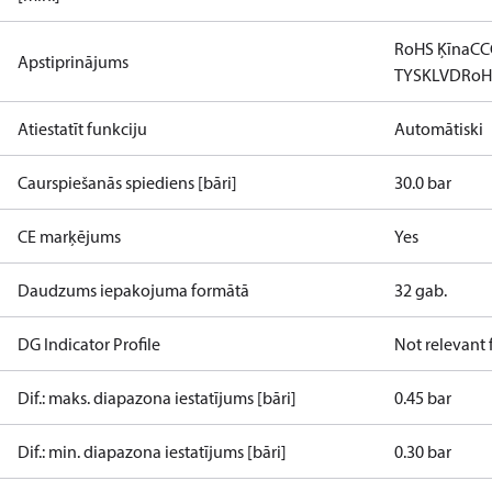
RoHS Ķīna
CC
Apstiprinājums
TYSK
LVD
RoH
Atiestatīt funkciju
Automātiski
Caurspiešanās spiediens [bāri]
30.0 bar
CE marķējums
Yes
Daudzums iepakojuma formātā
32 gab.
DG Indicator Profile
Not relevant
Dif.: maks. diapazona iestatījums [bāri]
0.45 bar
Dif.: min. diapazona iestatījums [bāri]
0.30 bar