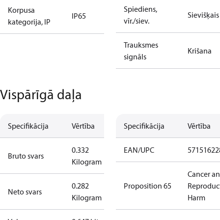
Spiediens,
Korpusa
Sievišķais
IP65
vīr./siev.
kategorija, IP
Trauksmes
Krišana
signāls
Vispārīgā daļa
Specifikācija
Vērtība
Specifikācija
Vērtība
0.332
EAN/UPC
57151622
Bruto svars
Kilogram
Cancer a
0.282
Proposition 65
Reproduc
Neto svars
Kilogram
Harm