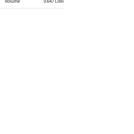
Volume
0.647 Liter