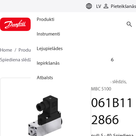
LANGUAGE
LV
Pieteikšanās
Produkti
Instrumenti
Lejupielādes
Home
Produkti
Sensing solutions
Slēdži
Spiediena slēdži
MBC 5000 / MBC 5100
061B112866
Iepirkšanās
Atbalsts
Spiediena slēdzis,
MBC 5100
061B11
2866
null: 5 - 40, Spiediena