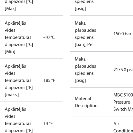
diapazons [°C]
spiediens
[Max]
[psig]
Apkārtējās
Maks.
vides
pārbaudes
150.0 bar
temperatūras
-10 °C
spiediens
diapazons [°C]
[bāri], Pe
[Min]
Maks.
Apkārtējās
pārbaudes
2175.0 ps
vides
spiediens
temperatūras
185 °F
[psig]
diapazons [°F]
[maks.]
MBC 5100
Material
Pressure
Description
Apkārtējās
Switch M
vides
temperatūras
14 °F
Air
diapazons [°F]
Conditio