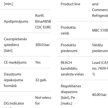
[min.]
Product line
and
Commerci
RoHS
Refrigera
Apstiprinājums
Ķīna
ABS
BV
CCC
CCS
CE
CMIM
DNV
EAC
GL
KRS
LL
CDC EURO-TYSK
LR
LVD
NKK
RINA
RoHS
TYSK
Produkta
MBC 5100
veids
Caurspiešanās
spiediens
300.0 bar
Produktu
Slēdžu
[bāri]
piederumi
piederum
CE marķējums
Yes
REACH
Lead (CA
kandidātu
no. 7439-
Daudzums
saraksta vielas
1)
iepakojuma
32 gab.
formātā
Regulēšanas
diapazons
40.00 bar
Not relevant
[bāri], Pe
DG Indicator
for
[maks.]