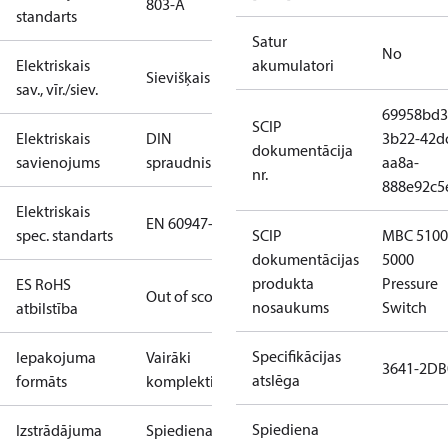
803-A
standarts
Satur
No
Elektriskais
akumulatori
Sievišķais
sav., vīr./siev.
69958bd3
SCIP
Elektriskais
DIN
3b22-42d
dokumentācija
savienojums
spraudnis
aa8a-
nr.
888e92c5
Elektriskais
EN 60947-5
spec. standarts
SCIP
MBC 5100
dokumentācijas
5000
produkta
Pressure
ES RoHS
Out of scope
nosaukums
Switch
atbilstība
Specifikācijas
Iepakojuma
Vairāki
3641-2DB
atslēga
formāts
komplekti
Spiediena
Izstrādājuma
Spiediena