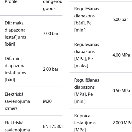
Profile
dangerous
goods
Regulēšanas
diapazons
5.00 bar
Dif.: maks.
[bāri], Pe
diapazona
[min.]
7.00 bar
iestatījums
[bāri]
Regulēšanas
diapazons
4.00 MPa
Dif.: min.
[MPa], Pe
diapazona
[maks.]
2.00 bar
iestatījums
[bāri]
Regulēšanas
diapazons
0.50 MPa
Elektriskā
[MPa], Pe
savienojuma
M20
[min.]
izmērs
Rūpnīcas
Elektriskā
iestatījums
2.000 MP
EN 175301-
savienojuma
[MPa]