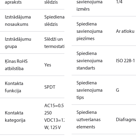
savienojuma
1/4
apraksts
slēdzis
izmērs
Izstrādājuma
Spiediena
Spiediena
nosaukums
slēdzis
savienojuma
Ar atloku
piezīmes
Izstrādājumu
Slēdži un
grupa
termostati
Spiediena
savienojuma
ISO 228-1
Ķīnas RoHS
Yes
standarts
atbilstība
Spiediena
Kontakta
SPDT
savienojuma
G
funkcija
tips
AC15=0.5 A,
Spiediena
Kontakta
250
uztveršanas
Diafragm
kategorija
V
DC13=12
elements
W, 125 V