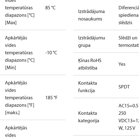
vides
temperatūras
85 °C
Diferenci
Izstrādājuma
diapazons [°C]
spiediena
nosaukums
[Max]
slēdzis
Apkārtējās
Izstrādājumu
Slēdži un
vides
grupa
termostat
temperatūras
-10 °C
diapazons [°C]
Ķīnas RoHS
Yes
[Min]
atbilstība
Apkārtējās
Kontakta
SPDT
vides
funkcija
temperatūras
185 °F
diapazons [°F]
AC15=0.5 
[maks.]
Kontakta
250
kategorija
V
DC13=1
Apkārtējās
W, 125 V
vides