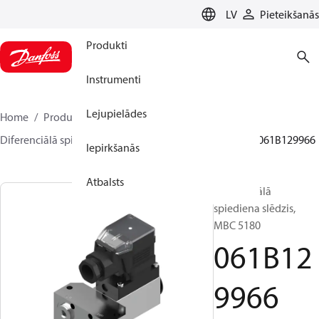
LANGUAGE
LV
Pieteikšanās
Produkti
Instrumenti
Lejupielādes
Home
Produkti
Sensing solutions
Slēdži
Diferenciālā spiediena slēdži
MBC 5080 and 5180
061B129966
Iepirkšanās
Atbalsts
Diferenciālā
spiediena slēdzis,
MBC 5180
061B12
9966