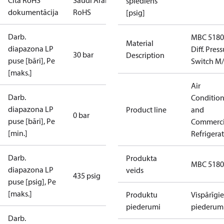
Cita RoHS
Saudi Arabia
spiediens
dokumentācija
RoHS
[psig]
Darb.
MBC 5180
Material
diapazona LP
Diff. Pres
30 bar
Description
puse [bāri], Pe
Switch M
[maks.]
Air
Darb.
Conditio
diapazona LP
Product line
and
0 bar
puse [bāri], Pe
Commerci
[min.]
Refrigera
Darb.
Produkta
MBC 5180
diapazona LP
veids
435 psig
puse [psig], Pe
[maks.]
Produktu
Vispārīgie
piederumi
piederum
Darb.