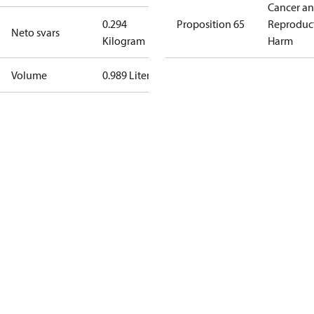
Cancer a
0.294
Proposition 65
Reproduc
Neto svars
Kilogram
Harm
Volume
0.989 Liter