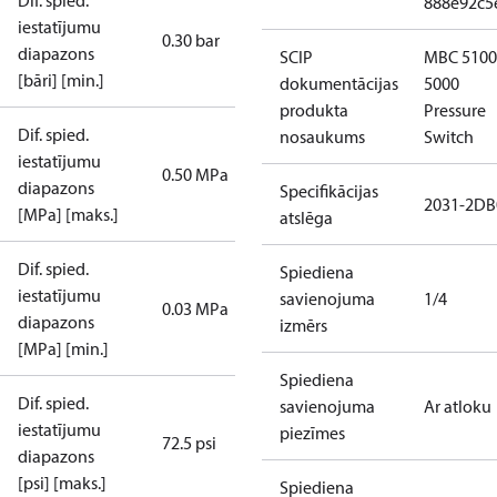
Dif. spied.
888e92c5
iestatījumu
0.30 bar
diapazons
SCIP
MBC 5100
[bāri] [min.]
dokumentācijas
5000
produkta
Pressure
Dif. spied.
nosaukums
Switch
iestatījumu
0.50 MPa
diapazons
Specifikācijas
2031-2DB
[MPa] [maks.]
atslēga
Dif. spied.
Spiediena
iestatījumu
savienojuma
1/4
0.03 MPa
diapazons
izmērs
[MPa] [min.]
Spiediena
Dif. spied.
savienojuma
Ar atloku
iestatījumu
piezīmes
72.5 psi
diapazons
[psi] [maks.]
Spiediena