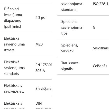
savienojuma
ISO 228-1
Dif. spied.
standarts
iestatījumu
4.3 psi
diapazons
Spiediena
[psi] [min.]
savienojuma
G
tips
Elektriskā
savienojuma
M20
Spiediens,
Sievišķais
izmērs
vīr./siev.
Elektriskā
Trauksmes
EN 175301-
Celšanās
savienojuma
signāls
803-A
standarts
Elektriskais
Sievišķais
sav., vīr./siev.
Elektriskais
DIN