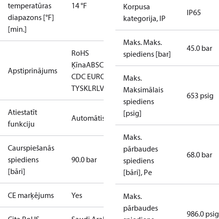
temperatūras
14 °F
Korpusa
IP65
diapazons [°F]
kategorija, IP
[min.]
Maks. Maks.
45.0 bar
RoHS
spiediens [bar]
Ķīna
ABS
CCC
CCS
CE
EAC
GL
KRS
LLC
Apstiprinājums
CDC EURO-
Maks.
TYSK
LR
LVD
NKK
RINA
RoHS
TYSK
Maksimālais
653 psig
spiediens
Atiestatīt
[psig]
Automātiski
funkciju
Maks.
Caurspiešanās
pārbaudes
68.0 bar
spiediens
90.0 bar
spiediens
[bāri]
[bāri], Pe
CE marķējums
Yes
Maks.
pārbaudes
986.0 psig