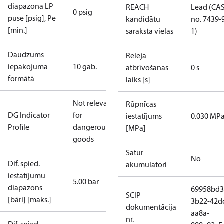
diapazona LP
REACH
Lead (CA
0 psig
puse [psig], Pe
kandidātu
no. 7439-
[min.]
saraksta vielas
1)
Daudzums
Releja
iepakojuma
10 gab.
atbrīvošanas
0 s
formātā
laiks [s]
Not relevant
Rūpnīcas
DG Indicator
for
iestatījums
0.030 MP
Profile
dangerous
[MPa]
goods
Satur
No
Dif. spied.
akumulatori
iestatījumu
5.00 bar
diapazons
69958bd3
SCIP
[bāri] [maks.]
3b22-42d
dokumentācija
aa8a-
nr.