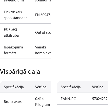
savienojums
spraudnis
Elektriskais
EN 60947-5
spec. standarts
ES RoHS
Out of scope
atbilstība
Iepakojuma
Vairāki
formāts
komplekti
Vispārīgā daļa
Specifikācija
Vērtība
Specifikācija
Vērtība
0.414
EAN/UPC
57024232
Bruto svars
Kilogram