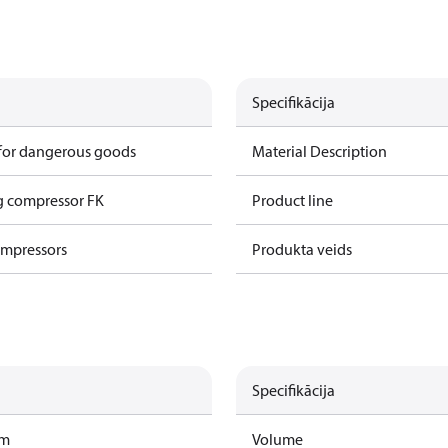
Specifikācija
 for dangerous goods
Material Description
g compressor FK
Product line
ompressors
Produkta veids
Specifikācija
am
Volume