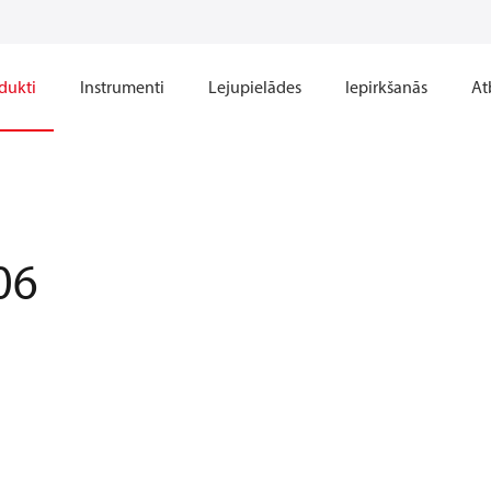
dukti
Instrumenti
Lejupielādes
Iepirkšanās
At
06