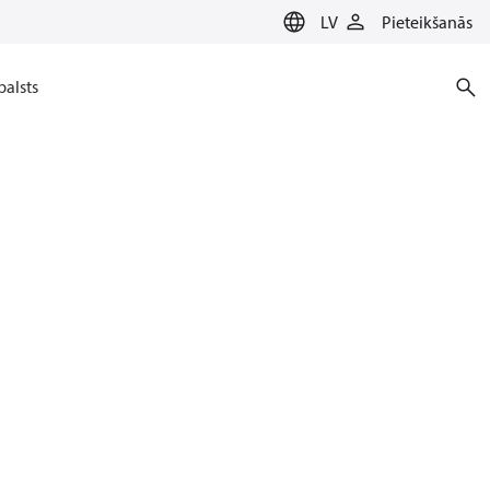
LV
Pieteikšanās
balsts