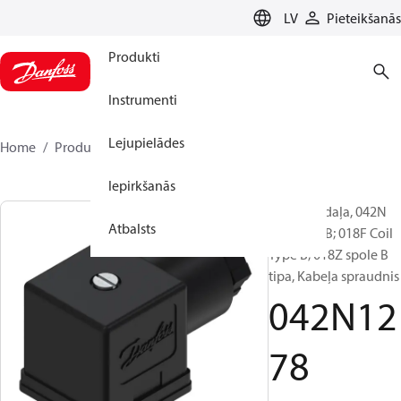
LANGUAGE
LV
Pieteikšanās
Produkti
Instrumenti
Lejupielādes
Home
Produkti
042N1278
Iepirkšanās
Rezerves daļa, 042N
Atbalsts
Coil Type B; 018F Coil
Type B; 018Z spole B
tipa, Kabeļa spraudnis
042N12
78