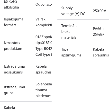
ES RoHS
Out of scope
atbilstība
Supply
250.00 V
voltage [V] DC
Iepakojuma
Vairāki
formāts
komplekti
Terminālu
PA66 +
bloka
25%GF
018Z spole B
materiāls
Izmantots
tipa
018F Coil
produktam
Type B
042N
Tipa
Kabeļa
Coil Type B
apzīmējums
spraudnis
Izstrādājuma
Kabeļa
nosaukums
spraudnis
Solenoīda
Izstrādājumu
tinuma
grupa
piederumi
Kabeļa