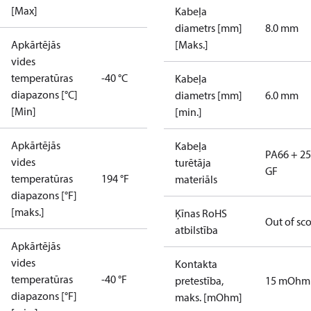
[Max]
Kabeļa
diametrs [mm]
8.0 mm
Apkārtējās
[Maks.]
vides
temperatūras
-40 °C
Kabeļa
diapazons [°C]
diametrs [mm]
6.0 mm
[Min]
[min.]
Apkārtējās
Kabeļa
PA66 + 2
vides
turētāja
GF
temperatūras
194 °F
materiāls
diapazons [°F]
[maks.]
Ķīnas RoHS
Out of sc
atbilstība
Apkārtējās
vides
Kontakta
temperatūras
-40 °F
pretestība,
15 mOhm
diapazons [°F]
maks. [mOhm]