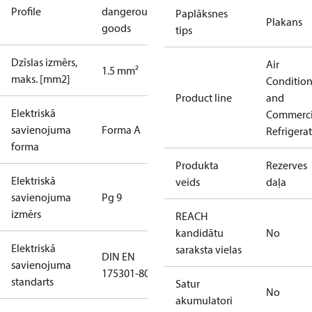
Profile
dangerous
Paplāksnes
Plakans
goods
tips
Dzīslas izmērs,
Air
1.5 mm²
maks. [mm2]
Conditio
Product line
and
Elektriskā
Commerci
savienojuma
Forma A
Refrigera
forma
Produkta
Rezerves
Elektriskā
veids
daļa
savienojuma
Pg 9
izmērs
REACH
kandidātu
No
Elektriskā
saraksta vielas
DIN EN
savienojuma
175301-803A
standarts
Satur
No
akumulatori