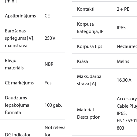
[min.]
Kontakti
2 + PE
Apstiprinājums
CE
Korpusa
IP65
Barošanas
kategorija, IP
spriegums [V],
250 V
maiņstrāva
Korpusa tips
Necaurre
Blīvju
Krāsa
Melns
NBR
materiāls
Maks. darba
16.00 A
CE marķējums
Yes
strāva [A]
Daudzums
Accessory
iepakojuma
100 gab.
Cable Plu
Material
formātā
IP65,
Description
EN175301
Not relevant
803
DG Indicator
for