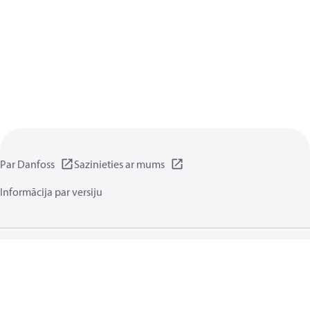
Par Danfoss
Sazinieties ar mums
Informācija par versiju
Privātuma politika
Noteikumiem un nosacījumiem
Vispārīgā daļa
Sīkdatnes