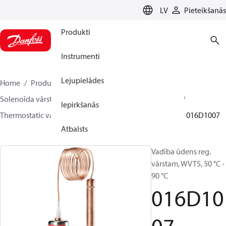
LANGUAGE
LV
Pieteikšanās
Produkti
Instrumenti
Lejupielādes
Home
Produkti
Climate Solutions apkurei
Solenoīda vārsti, Fluid Controls
Termostatiski vārsti
Iepirkšanās
Thermostatic valves - WVTS - Parts program
WVTS
016D1007
Atbalsts
Vadība ūdens reg.
vārstam, WVTS, 50 °C -
90 °C
016D10