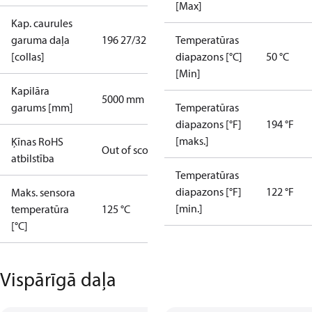
[Max]
Kap. caurules
garuma daļa
196 27/32 in
Temperatūras
[collas]
diapazons [°C]
50 °C
[Min]
Kapilāra
5000 mm
garums [mm]
Temperatūras
diapazons [°F]
194 °F
[maks.]
Ķīnas RoHS
Out of scope
atbilstība
Temperatūras
diapazons [°F]
122 °F
Maks. sensora
[min.]
temperatūra
125 °C
[°C]
Vispārīgā daļa