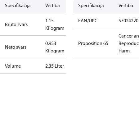
Specifikācija
Vērtība
Specifikācija
Vērtība
1.15
EAN/UPC
57024220
Bruto svars
Kilogram
Cancer a
0.953
Proposition 65
Reproduc
Neto svars
Kilogram
Harm
Volume
2.35 Liter