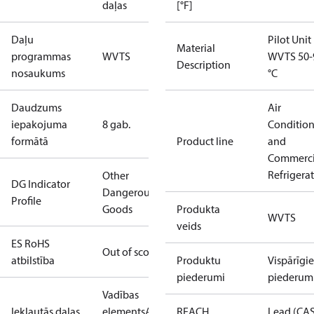
daļas
[°F]
Daļu
Pilot Unit
Material
programmas
WVTS
WVTS 50-
Description
nosaukums
°C
Daudzums
Air
iepakojuma
8 gab.
Conditio
formātā
Product line
and
Commerci
Refrigera
Other
DG Indicator
Dangerous
Profile
Goods
Produkta
WVTS
veids
ES RoHS
Out of scope
atbilstība
Produktu
Vispārīgie
piederumi
piederum
Vadības
Iekļautās daļas
elements
Atsperes
REACH
Lead (CA