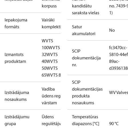
korpuss
kandidātu
no. 7439-
saraksta vielas
1)
Iepakojuma
Vairāki
formāts
komplekti
Satur
No
akumulatori
WVTS
100
WVTS
fc3470cc-
SCIP
Izmantots
32
WVTS
5810-44ef
dokumentācija
produktam
40
WVTS
89ac-
nr.
50
WVTS
d3936138
65
WVTS 80
SCIP
Vadība
dokumentācijas
Izstrādājuma
WV Valve
ūdens reg.
produkta
nosaukums
vārstam
nosaukums
Izstrādājumu
Ūdens
Temperatūras
grupa
regulētājventiļi
diapazons [°C]
90 °C