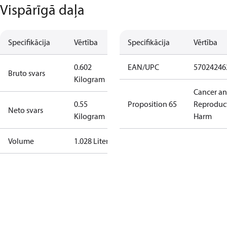
Vispārīgā daļa
Specifikācija
Vērtība
Specifikācija
Vērtība
0.602
EAN/UPC
57024246
Bruto svars
Kilogram
Cancer a
0.55
Proposition 65
Reproduc
Neto svars
Kilogram
Harm
Volume
1.028 Liter