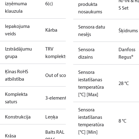
N/-IN & R
izņēmuma
6(c)
produkta
S Set
klauzula
nosaukums
Iepakojuma
Sensora datu
Kārba
Šķidrums
veids
nesējs
Izstrādājumu
TRV
Sensora
Danfoss
grupa
komplekts
dizains
Regus®
Ķīnas RoHS
Sensora
Out of scope
atbilstība
iestatīšanas
28 °C
temperatūra
Komplekta
[°C] [Max]
3-elements
saturs
Sensora
Konstrukcija
Leņķa
iestatīšanas
8 °C
temperatūra
Balts RAL
[°C] [Min]
Krāsa