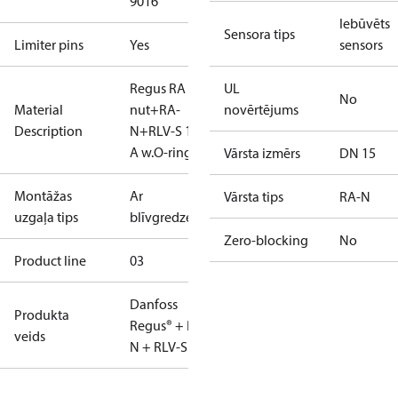
9016
Iebūvēts
Sensora tips
Limiter pins
Yes
sensors
Regus RA
UL
No
Material
nut+RA-
novērtējums
Description
N+RLV-S 15
A w.O-ring
Vārsta izmērs
DN 15
Montāžas
Ar
Vārsta tips
RA-N
uzgaļa tips
blīvgredzenu
Zero-blocking
No
Product line
03
Danfoss
Produkta
Regus® + RA-
veids
N + RLV-S