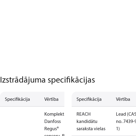
Izstrādājuma specifikācijas
Specifikācija
Vērtība
Specifikācija
Vērtība
Komplekts ar
REACH
Lead (CA
Danfoss
kandidātu
no. 7439-
Regus®
saraksta vielas
1)
sensoru, RA-