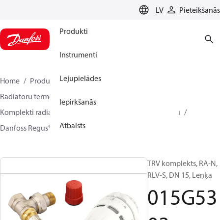
LANGUAGE
LV
Pieteikšanās
Produkti
Instrumenti
Lejupielādes
Home
Produkti
Climate Solutions apkurei
Radiatoru termostati
TRV komplekti
Iepirkšanās
Komplekti radiatora sānu pieslēgumam ar noslēgvārstu
Atbalsts
Danfoss Regus® + RA-N + RLV-S
015G5303
TRV komplekts, RA-N,
RLV-S, DN 15, Leņķa
015G53