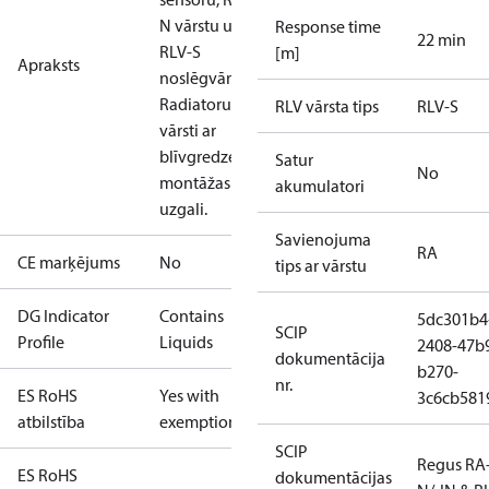
N vārstu un
Response time
22 min
RLV-S
[m]
Apraksts
noslēgvārstu.
Radiatoru
RLV vārsta tips
RLV-S
vārsti ar
blīvgredzena
Satur
No
montāžas
akumulatori
uzgali.
Savienojuma
RA
CE marķējums
No
tips ar vārstu
DG Indicator
Contains
5dc301b4
SCIP
Profile
Liquids
2408-47b
dokumentācija
b270-
nr.
ES RoHS
Yes with
3c6cb581
atbilstība
exemptions
SCIP
Regus RA
ES RoHS
dokumentācijas