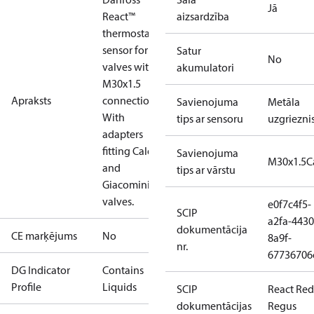
Jā
React™
aizsardzība
thermostatic
sensor for
Satur
No
valves with
akumulatori
M30x1.5
Apraksts
connection.
Savienojuma
Metāla
With
tips ar sensoru
uzgriezni
adapters
fitting Caleffi
Savienojuma
M30x1.5
C
and
tips ar vārstu
Giacomini
valves.
e0f7c4f5-
SCIP
a2fa-4430
dokumentācija
CE marķējums
No
8a9f-
nr.
67736706
DG Indicator
Contains
Profile
Liquids
SCIP
React Red
dokumentācijas
Regus