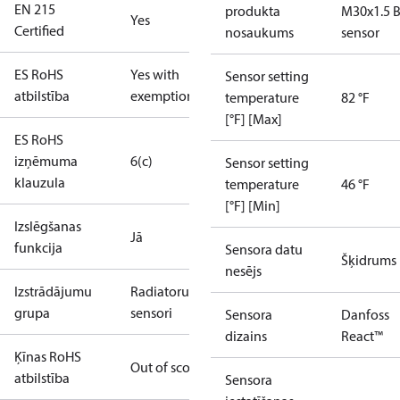
EN 215
produkta
M30x1.5 B
Yes
Certified
nosaukums
sensor
ES RoHS
Yes with
Sensor setting
atbilstība
exemptions
temperature
82 °F
[°F] [Max]
ES RoHS
izņēmuma
6(c)
Sensor setting
klauzula
temperature
46 °F
[°F] [Min]
Izslēgšanas
Jā
funkcija
Sensora datu
Šķidrums
nesējs
Izstrādājumu
Radiatoru
grupa
sensori
Sensora
Danfoss
dizains
React™
Ķīnas RoHS
Out of scope
atbilstība
Sensora