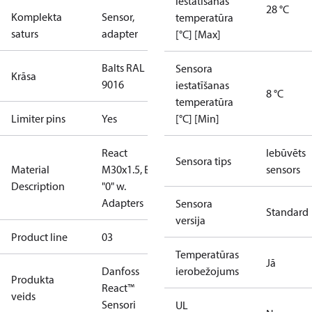
iestatīšanas
28 °C
Komplekta
Sensor,
temperatūra
saturs
adapter
[°C] [Max]
Balts RAL
Sensora
Krāsa
9016
iestatīšanas
8 °C
temperatūra
Limiter pins
Yes
[°C] [Min]
React
Iebūvēts
Sensora tips
Material
M30x1.5, BIS,
sensors
Description
"0" w.
Adapters
Sensora
Standard
versija
Product line
03
Temperatūras
Jā
Danfoss
ierobežojums
Produkta
React™
veids
Sensori
UL