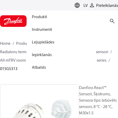
LANGUAGE
LV
Pieteikšanās
Produkti
Instrumenti
Lejupielādes
Home
Produkti
Climate Solutions apkurei
Radiatoru termostati
Radiatoru sensori
Radiatoru sensori
Iepirkšanās
All mTRV room sensors
Danfoss React™ Thermostatic series
Atbalsts
015G5313
Danfoss React™
Sensori, Šķidrums,
Sensora tips: Iebūvēts
sensors, 8 °C - 28 °C,
M30x1.5