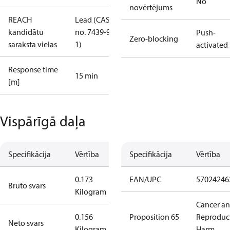
No
novērtējums
REACH
Lead (CAS
kandidātu
no. 7439-92-
Push-
Zero-blocking
saraksta vielas
1)
activated
Response time
15 min
[m]
Vispārīgā daļa
Specifikācija
Vērtība
Specifikācija
Vērtība
0.173
EAN/UPC
57024246
Bruto svars
Kilogram
Cancer a
0.156
Proposition 65
Reproduc
Neto svars
Kilogram
Harm