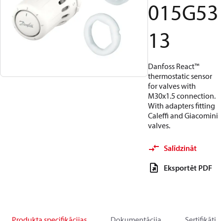
015G53
13
Danfoss React™
thermostatic sensor
for valves with
M30x1.5 connection.
With adapters fitting
Caleffi and Giacomini
valves.
Salīdzināt
Eksportēt PDF
Produkta specifikācijas
Dokumentācija
Sertifikāti