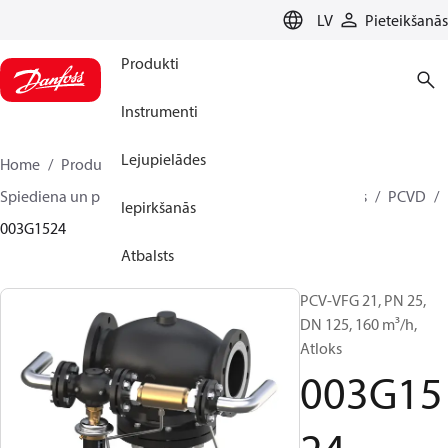
LANGUAGE
LV
Pieteikšanās
Produkti
Instrumenti
Lejupielādes
Home
Produkti
Climate Solutions apkurei
Spiediena un plūsmas kontrolieri
Pilot control valves
PCVD
Iepirkšanās
003G1524
Atbalsts
PCV-VFG 21, PN 25,
DN 125, 160 m³/h,
Atloks
003G15