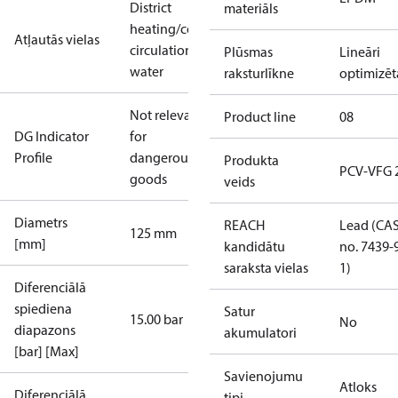
District
materiāls
heating/cooling
Atļautās vielas
circulation
Plūsmas
Lineāri
water
raksturlīkne
optimizēt
Not relevant
Product line
08
DG Indicator
for
Profile
dangerous
Produkta
PCV-VFG 
goods
veids
Diametrs
REACH
Lead (CA
125 mm
[mm]
kandidātu
no. 7439-
saraksta vielas
1)
Diferenciālā
spiediena
Satur
15.00 bar
No
diapazons
akumulatori
[bar] [Max]
Savienojumu
Atloks
Diferenciālā
tipi