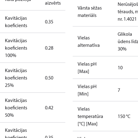
aizvērts
Nerūsējoš
Vārsta sēžas
tērauds, m
materiāls
Kavitācijas
nr. 1.4021
0.35
koeficients
Glikola
Vielas
Kavitācijas
ūdens līd
alternatīva
koeficients
0.28
30%
100%
Vielas pH
10
Kavitācijas
[Max]
koeficients
0.50
25%
Vielas pH
7
[Min]
Kavitācijas
koeficients
0.42
Vielas
50%
temperatūra
150 °C
[°C] [Max]
Kavitācijas
koeficients
0.35