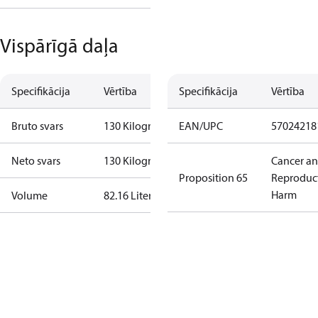
Vispārīgā daļa
Specifikācija
Vērtība
Specifikācija
Vērtība
Bruto svars
130 Kilogram
EAN/UPC
57024218
Neto svars
130 Kilogram
Cancer a
Proposition 65
Reproduc
Harm
Volume
82.16 Liter