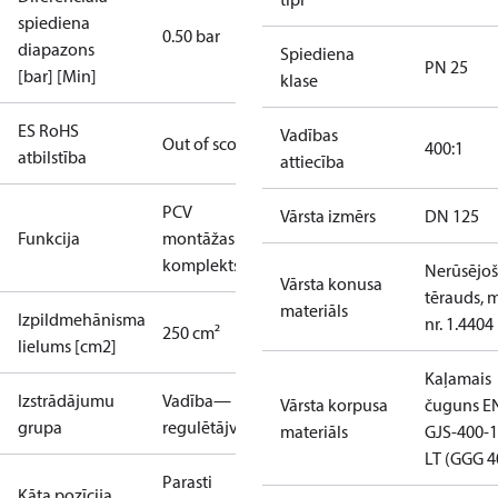
spiediena
0.50 bar
diapazons
Spiediena
PN 25
[bar] [Min]
klase
ES RoHS
Vadības
Out of scope
400:1
atbilstība
attiecība
PCV
Vārsta izmērs
DN 125
Funkcija
montāžas
komplekts
Nerūsējoš
Vārsta konusa
tērauds, m
materiāls
Izpildmehānisma
nr. 1.4404
250 cm²
lielums [cm2]
Kaļamais
Izstrādājumu
Vadība—
Vārsta korpusa
čuguns E
grupa
regulētājvārsti
materiāls
GJS-400-1
LT (GGG 4
Parasti
Kāta pozīcija