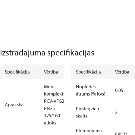
Izstrādājuma specifikācijas
Specifikācija
Vērtība
Specifikācija
Vērtība
Mont.
Noplūdes
0.05
komplekts
ātrums [% Kvs]
PCV-VFG21
Apraksts
PN25
Pieslēgvietu
2
125/160
skaits
atloks
Plombējuma
EPDM