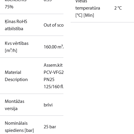
Vielas
75%
temperatūra
2 °C
[°C] [Min]
Ķīnas RoHS
Out of scope
atbilstība
Kvs vērtības
160.00 m³/h
[m³/h]
Assem.kit
Material
PCV-VFG21
Description
PN25
125/160 fl.
Montāžas
brīvi
versija
Nominālais
25 bar
spiediens [bar]