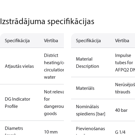
Izstrādājuma specifikācijas
Specifikācija
Vērtība
Specifikācija
Vērtība
District
Impulse
Material
heating/cooling
tubes for
Atļautās vielas
Description
circulation
AFPQ2 D
water
Nerūsējoš
Materiāls
Not relevant
tērauds
DG Indicator
for
Profile
dangerous
Nominālais
40 bar
goods
spiediens [bar]
Diametrs
Pievienošanas
10 mm
G 1/4