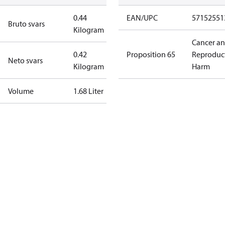
0.44
EAN/UPC
57152551
Bruto svars
Kilogram
Cancer a
0.42
Proposition 65
Reproduc
Neto svars
Kilogram
Harm
Volume
1.68 Liter