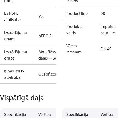
[mm]
izmērs
ES RoHS
Product line
08
Yes
atbilstība
Produkta
Impulsa
Izstrādājuma
veids
caurules
AFPQ 2
tipam
Vārsta
DN 40
Izstrādājumu
Montāžas
izmēram
grupa
daļas— SAC
Ķīnas RoHS
Out of scope
atbilstība
Vispārīgā daļa
Specifikācija
Vērtība
Specifikācija
Vērtība