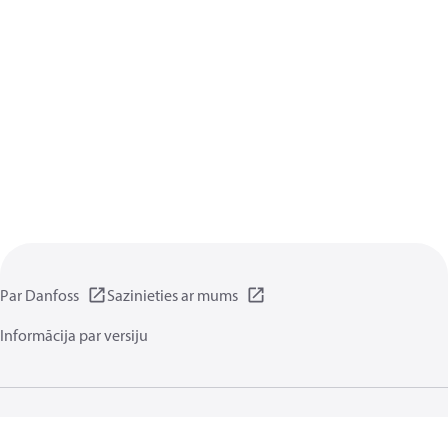
Par Danfoss
Sazinieties ar mums
Informācija par versiju
Privātuma politika
Noteikumiem un nosacījumiem