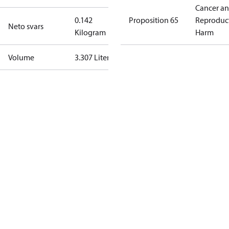
Cancer a
0.142
Proposition 65
Reproduc
Neto svars
Kilogram
Harm
Volume
3.307 Liter