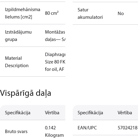
Izpildmehānisma
Satur
80 cm²
No
lielums [cm2]
akumulatori
Izstrādājumu
Montāžas
grupa
daļas— SAC
Diaphragm
Material
Size 80 FKM
Description
for oil, AF
Vispārīgā daļa
Specifikācija
Vērtība
Specifikācija
Vērtība
0.142
EAN/UPC
57024218
Bruto svars
Kilogram