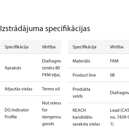
Izstrādājuma specifikācijas
Specifikācija
Vērtība
Specifikācija
Vērtība
Diafragma,
Materiāls
FKM
Apraksts
izmērs 80
FKM eļļai, AF
Product line
08
Atļautās vielas
Termo oil
Produkta
Diafragm
veids
Not relevant
DG Indicator
for
REACH
Lead (CA
Profile
dangerous
kandidātu
no. 7439-
goods
saraksta vielas
1)