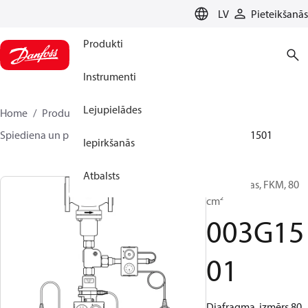
LANGUAGE
LV
Pieteikšanās
Produkti
Instrumenti
Lejupielādes
Home
Produkti
Climate Solutions apkurei
Spiediena un plūsmas kontrolieri
Piederumi
003G1501
Iepirkšanās
Atbalsts
Diafragmas, FKM, 80
cm²
003G15
01
Diafragma, izmērs 80