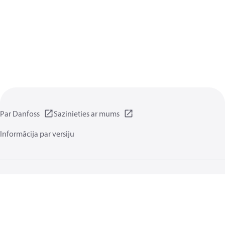
Par Danfoss
Sazinieties ar mums
Informācija par versiju
Privātuma politika
Noteikumiem un nosacījumiem
Vispārīgā daļa
Sīkdatnes