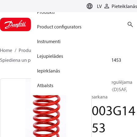
LV
Pieteikšanās
Produkti
Product configurators
Instrumenti
Home
Produkti
Climate Solutions apkurei
Lejupielādes
Spiediena un plūsmas kontrolieri
Piederumi
003G1453
Iepirkšanās
Atspere, regulējama
Atbalsts
AFP(B)(Q)(D)SAF,
sarkana
003G14
53