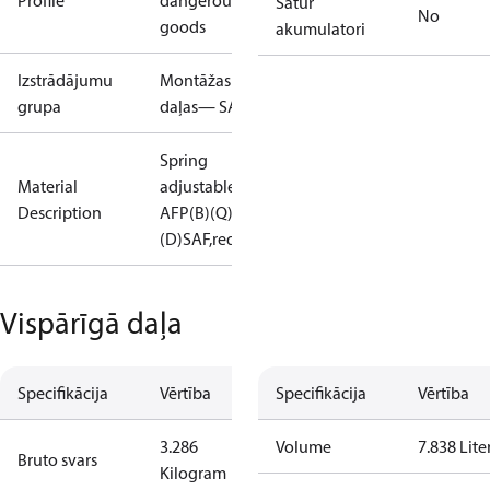
Profile
dangerous
Satur
No
goods
akumulatori
Izstrādājumu
Montāžas
grupa
daļas— SAC
Spring
Material
adjustable
Description
AFP(B)(Q)
(D)SAF,red
Vispārīgā daļa
Specifikācija
Vērtība
Specifikācija
Vērtība
3.286
Volume
7.838 Lite
Bruto svars
Kilogram