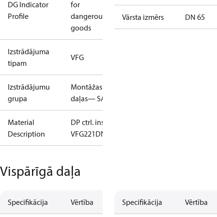
DG Indicator
for
Profile
dangerous
Vārsta izmērs
DN 65
goods
Izstrādājuma
VFG
tipam
Izstrādājumu
Montāžas
grupa
daļas— SAC
Material
DP ctrl. insert
Description
VFG221DN65PN16/25/40
Vispārīgā daļa
Specifikācija
Vērtība
Specifikācija
Vērtība