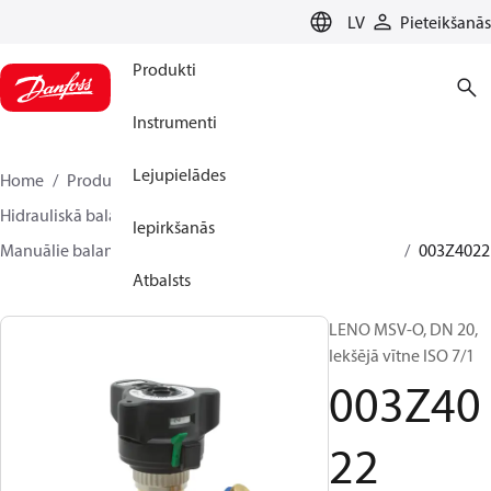
LANGUAGE
LV
Pieteikšanās
Produkti
Instrumenti
Lejupielādes
Home
Produkti
Climate Solutions apkurei
Hidrauliskā balansēšana un kontrole
Iepirkšanās
Manuālie balansēšanas vārsti
LENO
LENO MSV-O
003Z4022
Atbalsts
LENO MSV-O, DN 20,
Iekšējā vītne ISO 7/1
003Z40
22