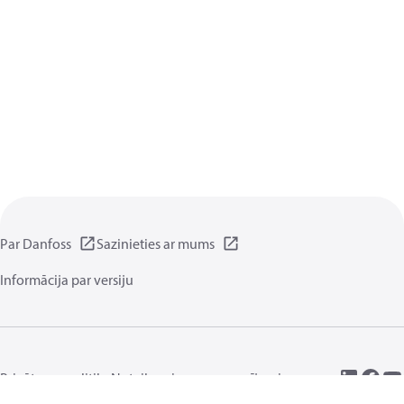
Par Danfoss
Sazinieties ar mums
Informācija par versiju
Privātuma politika
Noteikumiem un nosacījumiem
Vispārīgā daļa
Sīkdatnes