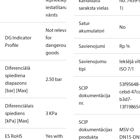
kandidātu
no. 7439-
iestatīšanas
saraksta vielas
1)
vārsts
Satur
No
Not relevant
akumulatori
DG Indicator
for
Profile
dangerous
Savienojumi
Rp ¾
goods
Savienojumu
Iekšējā vī
Diferenciālā
tipi
ISO 7/1
spiediena
2.50 bar
diapazons
53f95648-
SCIP
[bar] [Max]
cebd-47cc
dokumentācija
b3d7-
nr.
Diferenciālais
13f19865
spiediens
3 KPa
[kPa] [Max]
SCIP
dokumentācijas
MSV-O
ES RoHS
Yes with
produkta
DN15-DN