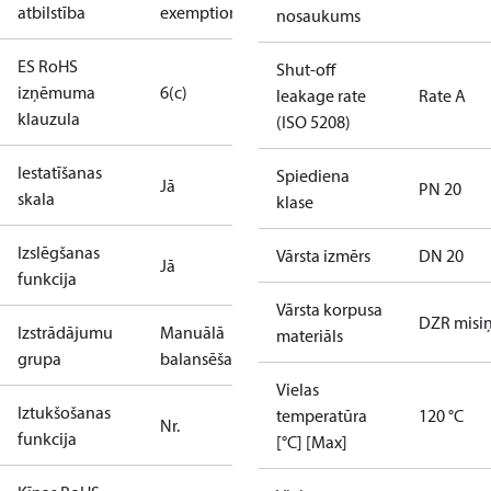
atbilstība
exemptions
nosaukums
ES RoHS
Shut-off
izņēmuma
6(c)
leakage rate
Rate A
klauzula
(ISO 5208)
Iestatīšanas
Spiediena
Jā
PN 20
skala
klase
Izslēgšanas
Vārsta izmērs
DN 20
Jā
funkcija
Vārsta korpusa
DZR misi
Izstrādājumu
Manuālā
materiāls
grupa
balansēšana
Vielas
Iztukšošanas
temperatūra
120 °C
Nr.
funkcija
[°C] [Max]