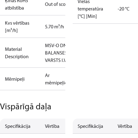
Ķīnas RoHS
Vielas
Out of scope
atbilstība
temperatūra
-20 °C
[°C] [Min]
Kvs vērtības
5.70 m³/h
[m³/h]
MSV-O DN20
Material
BALANSESANAS
Description
VARSTS I.V.
Ar
Mērnipeļi
mērnipeļiem
Vispārīgā daļa
Specifikācija
Vērtība
Specifikācija
Vērtība