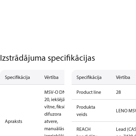
Izstrādājuma specifikācijas
Specifikācija
Vērtība
Specifikācija
Vērtība
MSV-O DN
Product line
28
20, iekšējā
vītne, fiksēta
Produkta
LENO MS
difuzora
veids
Apraksts
atvere,
manuālās
REACH
Lead (CA
iepriekšējās