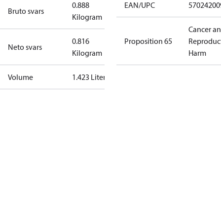
0.888
EAN/UPC
57024200
Bruto svars
Kilogram
Cancer a
0.816
Proposition 65
Reproduc
Neto svars
Kilogram
Harm
Volume
1.423 Liter