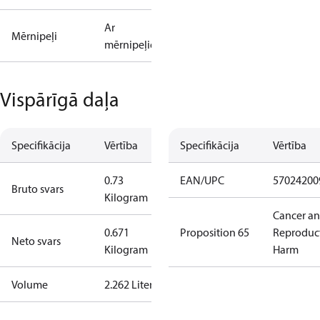
Ar
Mērnipeļi
mērnipeļiem
Vispārīgā daļa
Specifikācija
Vērtība
Specifikācija
Vērtība
0.73
EAN/UPC
57024200
Bruto svars
Kilogram
Cancer a
0.671
Proposition 65
Reproduc
Neto svars
Kilogram
Harm
Volume
2.262 Liter