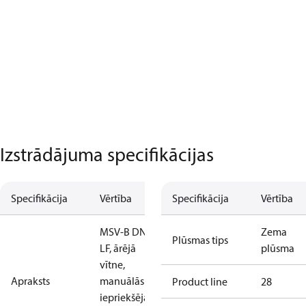
Izstrādājuma specifikācijas
Specifikācija
Vērtība
Specifikācija
Vērtība
MSV-B DN 15
Zema
Plūsmas tips
LF, ārējā
plūsma
vītne,
Apraksts
manuālās
Product line
28
iepriekšējās