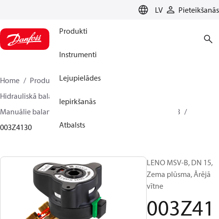
LANGUAGE
LV
Pieteikšanās
Produkti
Instrumenti
Lejupielādes
Home
Produkti
Climate Solutions apkurei
Hidrauliskā balansēšana un kontrole
Iepirkšanās
Manuālie balansēšanas vārsti
LENO
LENO™ MSV-B
Atbalsts
003Z4130
LENO MSV-B, DN 15,
Zema plūsma, Ārējā
vītne
003Z41