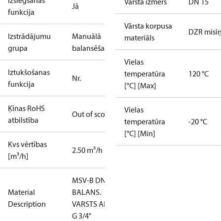
Izslēgšanas
Vārsta izmērs
DN 15
Jā
funkcija
Vārsta korpusa
DZR misi
Izstrādājumu
Manuālā
materiāls
grupa
balansēšana
Vielas
Iztukšošanas
temperatūra
120 °C
Nr.
funkcija
[°C] [Max]
Ķīnas RoHS
Vielas
Out of scope
atbilstība
temperatūra
-20 °C
[°C] [Min]
Kvs vērtības
2.50 m³/h
[m³/h]
MSV-B DN15
Material
BALANS.
Description
VARSTS AR.V.
G 3/4"