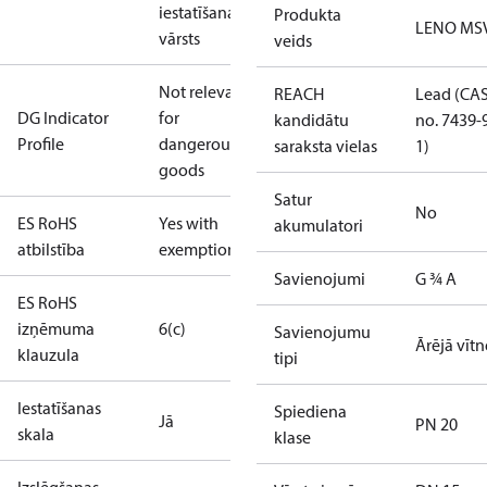
iestatīšanas
Produkta
LENO MS
vārsts
veids
Not relevant
REACH
Lead (CA
DG Indicator
for
kandidātu
no. 7439-
Profile
dangerous
saraksta vielas
1)
goods
Satur
No
ES RoHS
Yes with
akumulatori
atbilstība
exemptions
Savienojumi
G ¾ A
ES RoHS
izņēmuma
6(c)
Savienojumu
Ārējā vītn
klauzula
tipi
Iestatīšanas
Spiediena
Jā
PN 20
skala
klase