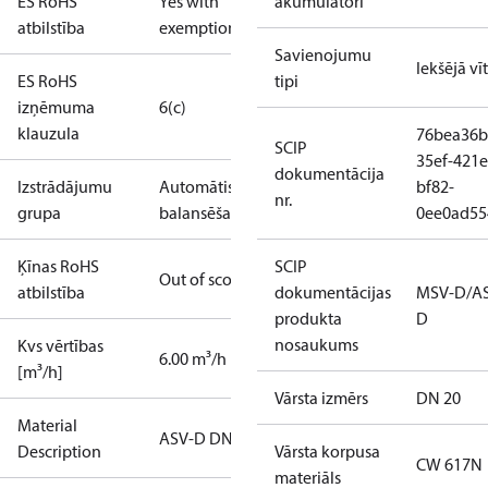
ES RoHS
Yes with
akumulatori
atbilstība
exemptions
Savienojumu
Iekšējā vī
ES RoHS
tipi
izņēmuma
6(c)
klauzula
76bea36b
SCIP
35ef-421e
dokumentācija
Izstrādājumu
Automātiskā
bf82-
nr.
grupa
balansēšana
0ee0ad55
Ķīnas RoHS
SCIP
Out of scope
atbilstība
dokumentācijas
MSV-D/A
produkta
D
nosaukums
Kvs vērtības
6.00 m³/h
[m³/h]
Vārsta izmērs
DN 20
Material
ASV-D DN20
Description
Vārsta korpusa
CW 617N
materiāls