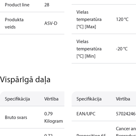
Product line
28
Vielas
temperatūra
120 °C
Produkta
ASV-D
[°C] [Max]
veids
Vielas
temperatūra
-20 °C
[°C] [Min]
Vispārīgā daļa
Specifikācija
Vērtība
Specifikācija
Vērtība
0.79
EAN/UPC
57024246
Bruto svars
Kilogram
Cancer a
0.72
Proposition 65
Reproduc