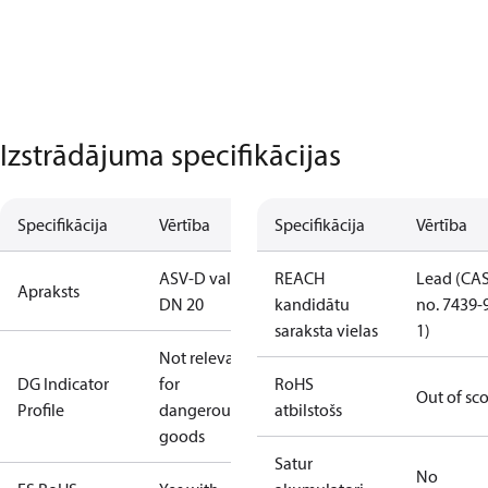
Izstrādājuma specifikācijas
Specifikācija
Vērtība
Specifikācija
Vērtība
ASV-D valve
REACH
Lead (CA
Apraksts
DN 20
kandidātu
no. 7439-
saraksta vielas
1)
Not relevant
DG Indicator
for
RoHS
Out of sc
Profile
dangerous
atbilstošs
goods
Satur
No