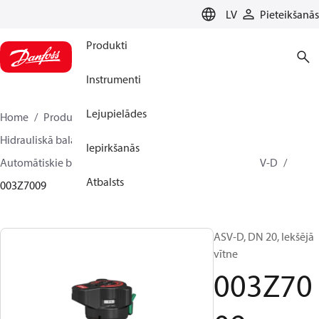
LANGUAGE
LV
Pieteikšanās
Produkti
Instrumenti
Lejupielādes
Home
Produkti
Climate Solutions apkurei
Hidrauliskā balansēšana un kontrole
Iepirkšanās
Automātiskie balansēšanas vārsti
Partnervārsti
ASV-D
Atbalsts
003Z7009
ASV-D, DN 20, Iekšējā
vītne
003Z70