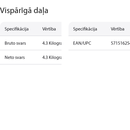
Vispārīgā daļa
Specifikācija
Vērtība
Specifikācija
Vērtība
Bruto svars
4.3 Kilogram
EAN/UPC
57151625
Neto svars
4.3 Kilogram