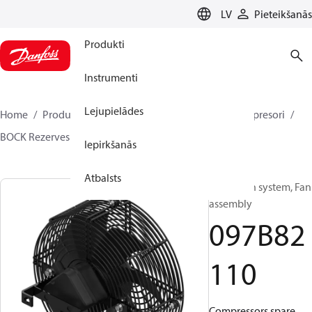
LANGUAGE
LV
Pieteikšanās
Produkti
Instrumenti
Lejupielādes
Home
Produkti
Climate Solutions apkurei
Kompresori
BOCK Rezerves daļas un piederumi
097B82110
Iepirkšanās
Atbalsts
BOCK, Fan system, Fan
assembly
097B82
110
Compressors spare