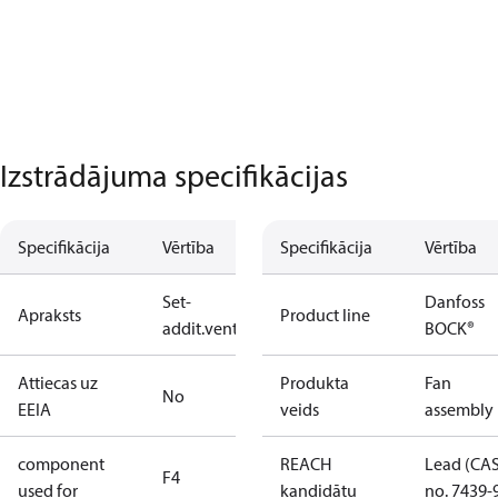
Izstrādājuma specifikācijas
Specifikācija
Vērtība
Specifikācija
Vērtība
Set-
Danfoss
Apraksts
Product line
addit.ventila.ø250/F4
BOCK®
Attiecas uz
Produkta
Fan
No
EEIA
veids
assembly
component
REACH
Lead (CA
F4
used for
kandidātu
no. 7439-