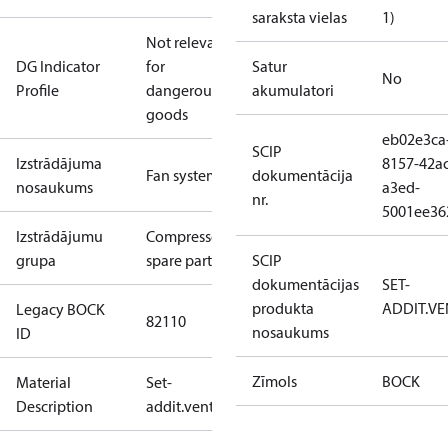
saraksta vielas
1)
Not relevant
DG Indicator
for
Satur
No
Profile
dangerous
akumulatori
goods
eb02e3ca
SCIP
Izstrādājuma
8157-42ac
Fan system
dokumentācija
nosaukums
a3ed-
nr.
5001ee36
Izstrādājumu
Compressors
grupa
spare parts
SCIP
dokumentācijas
SET-
produkta
ADDIT.VE
Legacy BOCK
82110
nosaukums
ID
Zīmols
BOCK
Material
Set-
Description
addit.ventila.ø250/F4