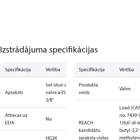
Izstrādājuma specifikācijas
Specifikācija
Vērtība
Specifikācija
Vērtība
Set-shut-off
Produkta
Valve
Apraksts
valve ø35+1
veids
3/8"
Lead (CA
Attiecas uz
no. 7439-
No
EEIA
REACH
1)
6,6'-di-t
kandidātu
butyl-2,2'
saraksta vielas
methylen
HG34