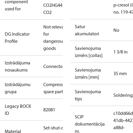
component
p-cresol 
CO2
HG44
used for
no. 119-4
CO2
Satur
Not relevant
No
akumulatori
DG Indicator
for
Profile
dangerous
goods
Savienojuma
1 3/8 in
izmērs [collas]
Izstrādājuma
Connector
nosaukums
Savienojuma
35 mm
izmērs [mm]
Izstrādājumu
Compressors
grupa
spare parts
Savienojuma
Solderin
tips
Legacy BOCK
82081
ID
c10dd66d
SCIP
41db-442
dokumentācija
a88d-
Set-shut-off
nr.
Material