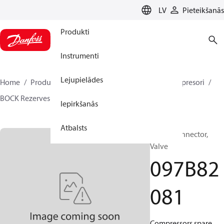
LANGUAGE
LV
Pieteikšanās
Produkti
Instrumenti
Lejupielādes
Home
Produkti
Climate Solutions apkurei
Kompresori
BOCK Rezerves daļas un piederumi
097B82081
Iepirkšanās
Atbalsts
BOCK, Connector,
Valve
097B82
081
Compressors spare