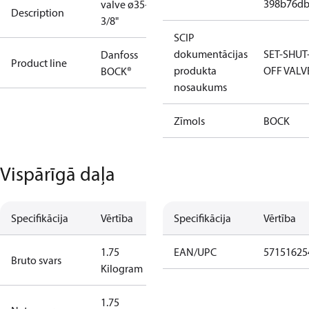
398b76db
valve ø35+1
Description
3/8"
SCIP
dokumentācijas
SET-SHUT
Danfoss
Product line
produkta
OFF VALV
BOCK®
nosaukums
Zīmols
BOCK
Vispārīgā daļa
Specifikācija
Vērtība
Specifikācija
Vērtība
1.75
EAN/UPC
57151625
Bruto svars
Kilogram
1.75