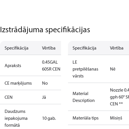
Izstrādājuma specifikācijas
Specifikācija
Vērtība
Specifikācija
Vērtība
0.45GAL
LE
Apraksts
60SR CEN
pretpilēšanas
Nē
vārsts
CE marķējums
No
Nozzle 0.
Material
gph 60° S
CEN
Jā
Description
CEN **
Daudzums
Materiāla tips
Misiņš
iepakojuma
10 gab.
formātā