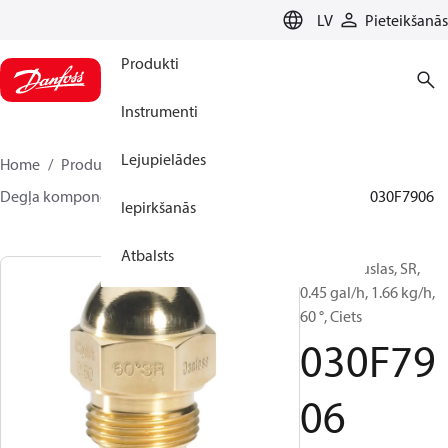
LANGUAGE
LV
Pieteikšanās
Produkti
Instrumenti
Lejupielādes
Home
Produkti
Climate Solutions apkurei
Degļa komponentes
Degvielas sprauslas
HR/SR
030F7906
Iepirkšanās
Atbalsts
Eļļas sprauslas, SR,
0.45 gal/h, 1.66 kg/h,
60 °, Ciets
030F79
06