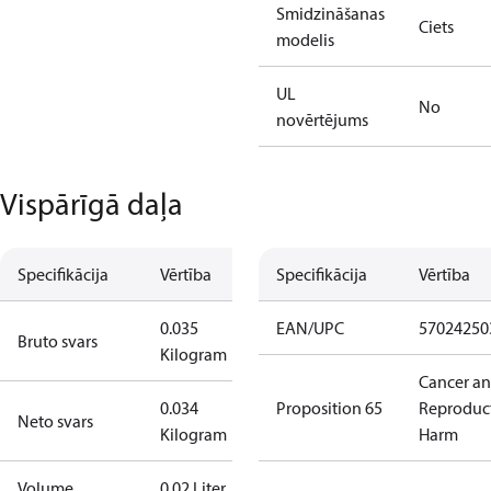
Smidzināšanas
Ciets
modelis
UL
No
novērtējums
Vispārīgā daļa
Specifikācija
Vērtība
Specifikācija
Vērtība
0.035
EAN/UPC
57024250
Bruto svars
Kilogram
Cancer a
0.034
Proposition 65
Reproduc
Neto svars
Kilogram
Harm
Volume
0.02 Liter