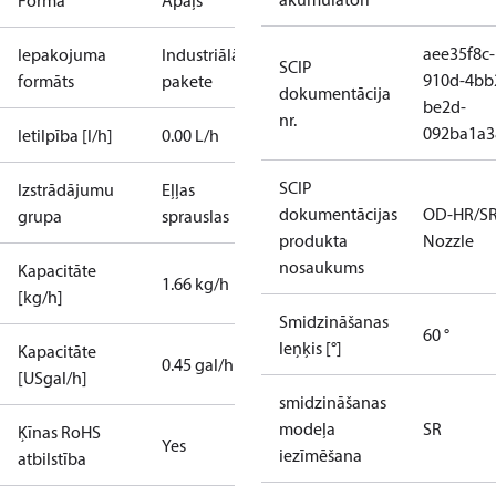
Forma
Apaļš
aee35f8c-
Iepakojuma
Industriālā
SCIP
910d-4bb
formāts
pakete
dokumentācija
be2d-
nr.
092ba1a3
Ietilpība [l/h]
0.00 L/h
SCIP
Izstrādājumu
Eļļas
dokumentācijas
OD-HR/S
grupa
sprauslas
produkta
Nozzle
nosaukums
Kapacitāte
1.66 kg/h
[kg/h]
Smidzināšanas
60 °
leņķis [°]
Kapacitāte
0.45 gal/h
[USgal/h]
smidzināšanas
modeļa
SR
Ķīnas RoHS
Yes
iezīmēšana
atbilstība