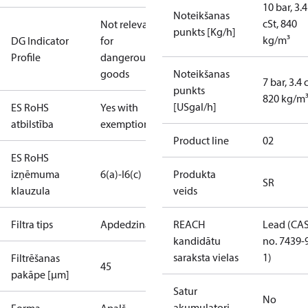
10 bar, 3.4
Noteikšanas
cSt, 840
Not relevant
punkts [Kg/h]
kg/m³
DG Indicator
for
Profile
dangerous
goods
Noteikšanas
7 bar, 3.4 
punkts
820 kg/m
[USgal/h]
ES RoHS
Yes with
atbilstība
exemptions
Product line
02
ES RoHS
izņēmuma
6(a)-I
6(c)
Produkta
SR
klauzula
veids
Filtra tips
Apdedzinātājs
REACH
Lead (CA
kandidātu
no. 7439-
saraksta vielas
1)
Filtrēšanas
45
pakāpe [µm]
Satur
No
akumulatori