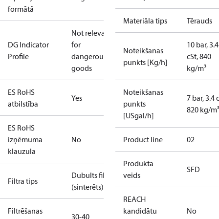
formātā
Materiāla tips
Tērauds
Not relevant
DG Indicator
for
10 bar, 3.4
Noteikšanas
Profile
dangerous
cSt, 840
punkts [Kg/h]
goods
kg/m³
ES RoHS
Noteikšanas
Yes
7 bar, 3.4 
atbilstība
punkts
820 kg/m
[USgal/h]
ES RoHS
izņēmuma
No
Product line
02
klauzula
Produkta
SFD
Dubults filtrs
veids
Filtra tips
(sinterēts)
REACH
Filtrēšanas
kandidātu
No
30-40