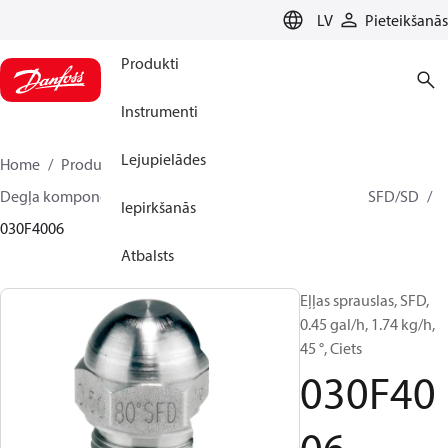
LANGUAGE
LV
Pieteikšanās
Produkti
Instrumenti
Lejupielādes
Home
Produkti
Climate Solutions apkurei
Degļa komponentes
Degvielas sprauslas
HFD/HD, SFD/SD
Iepirkšanās
030F4006
Atbalsts
Eļļas sprauslas, SFD,
0.45 gal/h, 1.74 kg/h,
45 °, Ciets
030F40