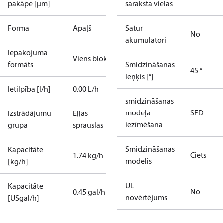
pakāpe [µm]
saraksta vielas
Forma
Apaļš
Satur
No
akumulatori
Iepakojuma
Viens bloks
formāts
Smidzināšanas
45 °
leņķis [°]
Ietilpība [l/h]
0.00 L/h
smidzināšanas
modeļa
SFD
Izstrādājumu
Eļļas
iezīmēšana
grupa
sprauslas
Smidzināšanas
Kapacitāte
Ciets
1.74 kg/h
modelis
[kg/h]
UL
Kapacitāte
No
0.45 gal/h
novērtējums
[USgal/h]