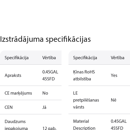
Izstrādājuma specifikācijas
Specifikācija
Vērtība
Specifikācija
Vērtība
0.45GAL
Ķīnas RoHS
Apraksts
Yes
45SFD
atbilstība
CE marķējums
No
LE
pretpilēšanas
Nē
vārsts
CEN
Jā
Material
0.45GAL
Daudzums
Description
45SFD
iepakojuma
12 gab.