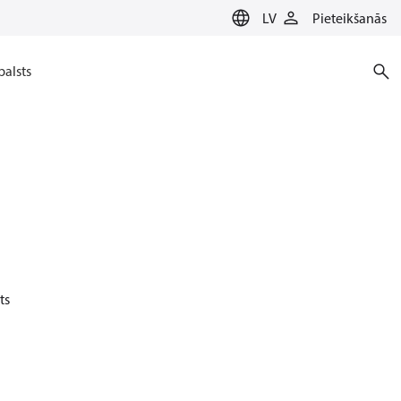
LV
Pieteikšanās
balsts
ts