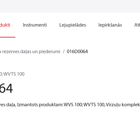
dukti
Instrumenti
Lejupielādes
Iepirkšanās
At
u rezerves daļas un piederumi
016D0064
00; WVTS 100
64
ves daļa, Izmantots produktam: WVS 100; WVTS 100, Virzuļu komplek