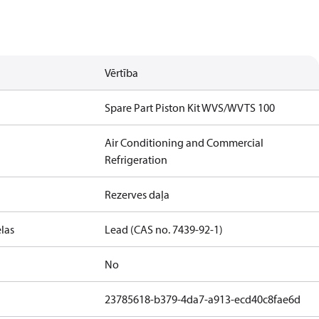
Vērtība
Spare Part Piston Kit WVS/WVTS 100
Air Conditioning and Commercial
Refrigeration
Rezerves daļa
las
Lead (CAS no. 7439-92-1)
No
23785618-b379-4da7-a913-ecd40c8fae6d