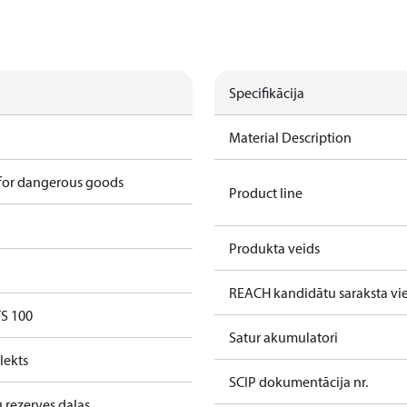
Specifikācija
Material Description
 for dangerous goods
Product line
Produkta veids
REACH kandidātu saraksta vie
S 100
Satur akumulatori
lekts
SCIP dokumentācija nr.
 rezerves daļas