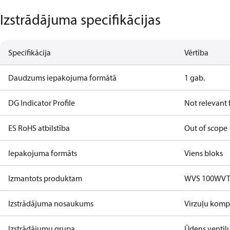
Izstrādājuma specifikācijas
Specifikācija
Vērtība
Daudzums iepakojuma formātā
1 gab.
DG Indicator Profile
Not relevant
ES RoHS atbilstība
Out of scope
Iepakojuma formāts
Viens bloks
Izmantots produktam
WVS 100
WVT
Izstrādājuma nosaukums
Virzuļu komp
Izstrādājumu grupa
Ūdens ventiļu