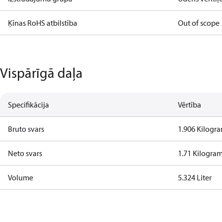
Ķīnas RoHS atbilstība
Out of scope
Vispārīgā daļa
Specifikācija
Vērtība
Bruto svars
1.906 Kilogr
Neto svars
1.71 Kilogra
Volume
5.324 Liter