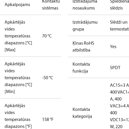
Kontaktu
Izstrādājuma
Spiedien
Apkalpojams
sistēmas
nosaukums
slēdzis
Apkārtējās
Izstrādājumu
Slēdži un
vides
grupa
termostat
temperatūras
70 °C
diapazons [°C]
Ķīnas RoHS
Yes
[Max]
atbilstība
Apkārtējās
Kontakta
SPDT
vides
funkcija
temperatūras
-50 °C
diapazons [°C]
AC15=3 A
[Min]
400 V
AC1
A, 400
Apkārtējās
V
AC3=4 A
Kontakta
vides
400
kategorija
temperatūras
158 °F
V
DC13=1
diapazons [°F]
W, 220