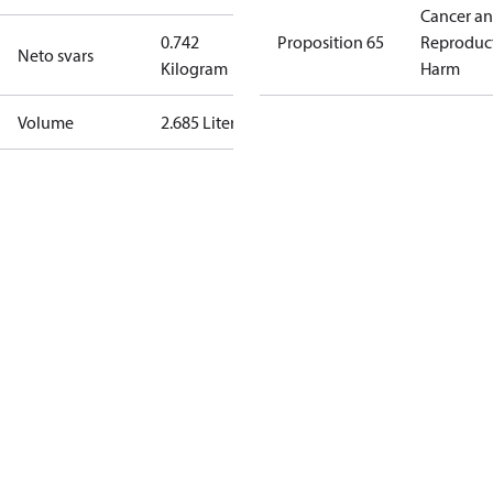
Cancer a
0.742
Proposition 65
Reproduc
Neto svars
Kilogram
Harm
Volume
2.685 Liter