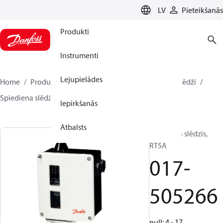
LANGUAGE
LV
Pieteikšanās
Produkti
Instrumenti
Lejupielādes
Home
Produkti
Climate Solutions dzesēšanai
Slēdži
Spiediena slēdži
RT
017-505266
Iepirkšanās
Atbalsts
Spiediena slēdzis,
RT5A
017-
505266
null: 4 - 17,