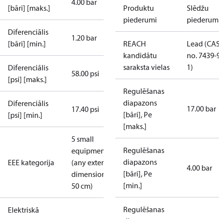
4.00 bar
[bāri] [maks.]
Produktu
Slēdžu
piederumi
piederum
Diferenciālis
1.20 bar
[bāri] [min.]
REACH
Lead (CA
kandidātu
no. 7439-
saraksta vielas
1)
Diferenciālis
58.00 psi
[psi] [maks.]
Regulēšanas
diapazons
Diferenciālis
17.00 bar
17.40 psi
[bāri], Pe
[psi] [min.]
[maks.]
5 small
Regulēšanas
equipment
diapazons
EEE kategorija
(any external
4.00 bar
[bāri], Pe
dimension <
[min.]
50 cm)
Regulēšanas
Elektriskā