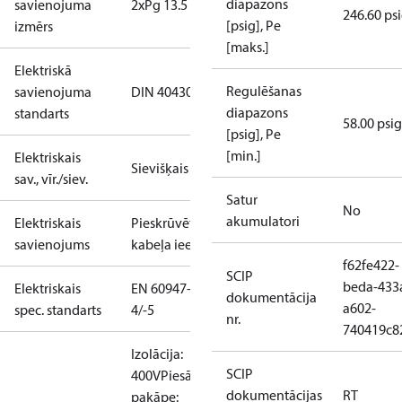
diapazons
savienojuma
2xPg 13.5
246.60 ps
[psig], Pe
izmērs
[maks.]
Elektriskā
Regulēšanas
savienojuma
DIN 40430
diapazons
standarts
58.00 psig
[psig], Pe
[min.]
Elektriskais
Sievišķais
sav., vīr./siev.
Satur
No
akumulatori
Elektriskais
Pieskrūvēta
savienojums
kabeļa ieeja
f62fe422-
SCIP
beda-433
Elektriskais
EN 60947-
dokumentācija
a602-
spec. standarts
4/-5
nr.
740419c8
Izolācija:
SCIP
400V
Piesārņojuma
dokumentācijas
RT
pakāpe: