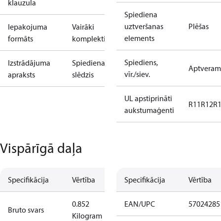
klauzula
Spiediena
uztveršanas
Plēšas
Iepakojuma
Vairāki
elements
formāts
komplekti
Spiediens,
Izstrādājuma
Spiediena
Aptveram
vīr./siev.
apraksts
slēdzis
UL apstiprināti
R11
R12
R
aukstumaģenti
Vispārīgā daļa
Specifikācija
Vērtība
Specifikācija
Vērtība
0.852
EAN/UPC
57024285
Bruto svars
Kilogram