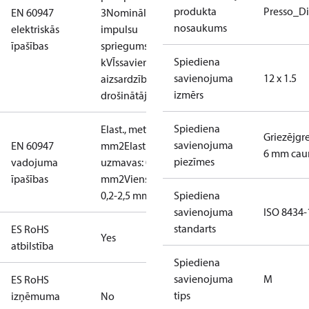
produkta
Presso_Di
EN 60947
3
Nominālais
nosaukums
elektriskās
impulsu
īpašības
spriegums: 4
Spiediena
kV
Īssavienojuma
savienojuma
12 x 1.5
aizsardzība,
izmērs
drošinātājs: 10A
Spiediena
Elast., metāla uzmavas: 0,2–1,5
Griezējgr
savienojuma
EN 60947
mm2
Elast., bez metāla
6 mm cau
piezīmes
vadojuma
uzmavas: 0,2-2,5
īpašības
mm2
Vienstieples/daudzstiepļu:
0,2-2,5 mm2
Spiediena
savienojuma
ISO 8434-
standarts
ES RoHS
Yes
atbilstība
Spiediena
savienojuma
M
ES RoHS
tips
izņēmuma
No