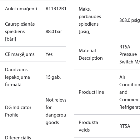
Aukstumaģenti
R11
R12
R123
R124
R134a
R22
R404A
R407A
R407
Maks.
pārbaudes
363.0 psig
Caurspiešanās
spiediens
spiediens
88.0 bar
[psig]
[bāri]
RT5A
Material
CE marķējums
Yes
Pressure
Description
Switch M
Daudzums
iepakojuma
15 gab.
Air
formātā
Conditio
Product line
and
Commerci
Not relevant
Refrigera
DG Indicator
for
Profile
dangerous
goods
Produkta
RT5A
veids
Diferenciālis