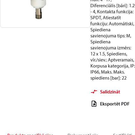
Diferenciālis [bāri]: 1.2
- 4, Kontakta funkcija:
SPDT, Atiestatīt
funkciju: Automātiski,
Spiediena
savienojuma tips: M,
Spiediena
savienojuma izmērs:
12 x 1.5, Spiediens,
vīr./siev.: Aptveramais,
Korpusa kategorija, IP:
IP66, Maks. Maks.
spiediens [bar]: 22
Salīdzināt
Eksportēt PDF