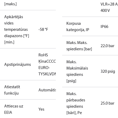
[maks.]
V
LR=28 A
400 V
Apkārtējās
vides
Korpusa
IP66
temperatūras
-58 °F
kategorija, IP
diapazons [°F]
[min.]
Maks. Maks.
22.0 bar
spiediens [bar]
RoHS
Ķīna
CCC
CE
CMIM
EAC
LLC CDC
Maks.
Apstiprinājums
EURO-
Maksimālais
320 psig
TYSK
LVD
NKK
RMRS
RoHS
TYSK
spiediens
[psig]
Atiestatīt
Automātiski
funkciju
Maks.
pārbaudes
25.0 bar
Attiecas uz
spiediens
Yes
EEIA
[bāri], Pe