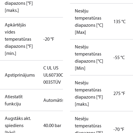
diapazons [°F]
[maks.]
Nesēju
temperatūras
135 °C
Apkārtējās
diapazons [°C]
vides
[Max]
temperatūras
-20 °F
diapazons [°F]
Nesēju
[min.]
temperatūras
-55 °C
diapazons [°C]
C UL US
[Min]
Apstiprinājums
UL60730
CE
0035
TÜV
Nesēju
temperatūras
275 °F
Atiestatīt
diapazons [°F]
Automātiski
funkciju
[maks.]
Augstāks akt.
Nesēju
spiediens
40.00 bar
temperatūras
-70 °F
[bāri]
diapazons [°F]