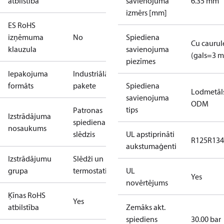
atbilstība
savienojuma
6.35 mm
izmērs [mm]
ES RoHS
izņēmuma
No
Spiediena
Cu caurul
klauzula
savienojuma
(gals=3 
piezīmes
Iepakojuma
Industriālā
formāts
pakete
Spiediena
Lodmetāls
savienojuma
ODM
tips
Patronas
Izstrādājuma
spiediena
nosaukums
slēdzis
UL apstiprināti
R125
R134
aukstumaģenti
Izstrādājumu
Slēdži un
grupa
termostati
UL
Yes
novērtējums
Ķīnas RoHS
Yes
atbilstība
Zemāks akt.
spiediens
30.00 bar