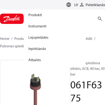
LANGUAGE
LV
Pieteikšanās
Produkti
Instrumenti
Lejupielādes
Home
Produkti
Climate Solutions dzesēšanai
Slēdži
Patronas spiediena slēdži
ACB / CCB
061F6375
Iepirkšanās
Atbalsts
Patronas spiediena
slēdzis, ACB, 40 bar, 30
bar
061F63
75