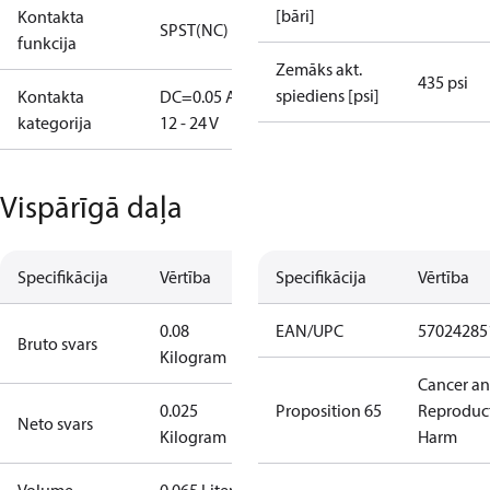
[bāri]
Kontakta
SPST(NC)
funkcija
Zemāks akt.
435 psi
spiediens [psi]
Kontakta
DC=0.05 A,
kategorija
12 - 24 V
Vispārīgā daļa
Specifikācija
Vērtība
Specifikācija
Vērtība
0.08
EAN/UPC
57024285
Bruto svars
Kilogram
Cancer a
0.025
Proposition 65
Reproduc
Neto svars
Kilogram
Harm