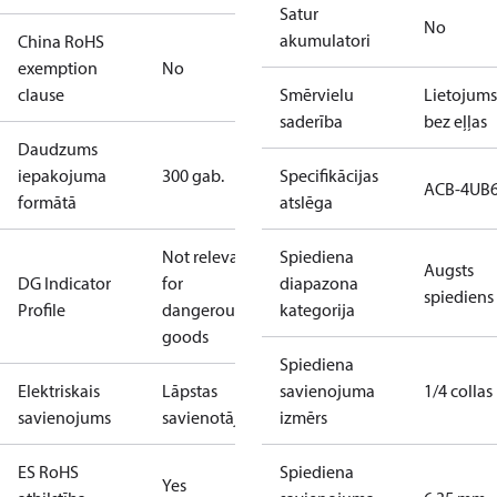
Satur
No
akumulatori
China RoHS
exemption
No
clause
Smērvielu
Lietojums
saderība
bez eļļas
Daudzums
iepakojuma
300 gab.
Specifikācijas
ACB-4UB
formātā
atslēga
Not relevant
Spiediena
Augsts
DG Indicator
for
diapazona
spiediens
Profile
dangerous
kategorija
goods
Spiediena
Elektriskais
Lāpstas
savienojuma
1/4 collas
savienojums
savienotāji
izmērs
ES RoHS
Spiediena
Yes