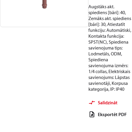
Augstāks akt.
spiediens [bāri]: 40,
Zemāks akt. spiediens
[bāri]: 30, Atiestatīt
funkciju: Automātiski,
Kontakta funkcija:
SPST(NC), Spiediena
savienojuma tips:
Lodmetāls, ODM,
Spiediena
savienojuma izmērs:
1/4 collas, Elektriskais
savienojums: Lāpstas
savienotāji, Korpusa
kategorija, IP: IP40
Salīdzināt
Eksportēt PDF