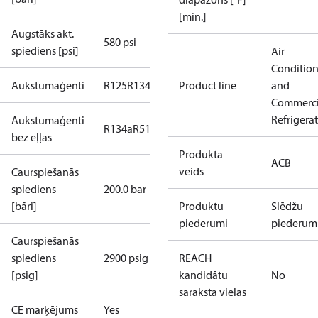
[min.]
Augstāks akt.
580 psi
spiediens [psi]
Air
Conditio
Aukstumaģenti
R125
R134a
R22
R404A
Product line
R407C
R407H
R410A
and
R43
Commerci
Refrigera
Aukstumaģenti
R134a
R513A
bez eļļas
Produkta
ACB
veids
Caurspiešanās
spiediens
200.0 bar
[bāri]
Produktu
Slēdžu
piederumi
piederum
Caurspiešanās
spiediens
2900 psig
REACH
[psig]
kandidātu
No
saraksta vielas
CE marķējums
Yes