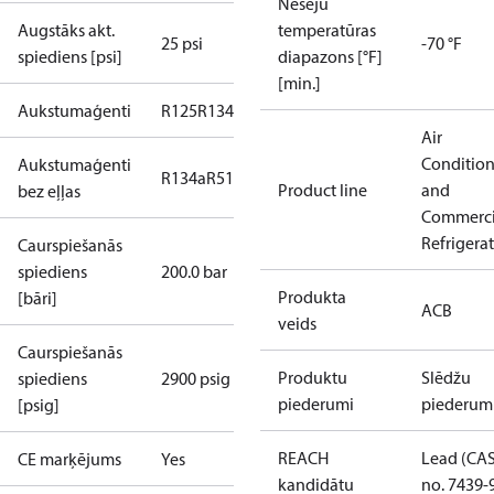
Nesēju
Augstāks akt.
temperatūras
25 psi
-70 °F
spiediens [psi]
diapazons [°F]
[min.]
Aukstumaģenti
R125
R134a
R22
R404A
R407C
R407H
R410A
R43
Air
Conditio
Aukstumaģenti
R134a
R513A
Product line
and
bez eļļas
Commerci
Refrigera
Caurspiešanās
spiediens
200.0 bar
Produkta
[bāri]
ACB
veids
Caurspiešanās
Produktu
Slēdžu
spiediens
2900 psig
piederumi
piederum
[psig]
REACH
Lead (CA
CE marķējums
Yes
kandidātu
no. 7439-