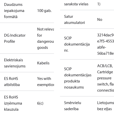
saraksta vielas
1)
Daudzums
iepakojuma
100 gab.
Satur
formātā
No
akumulatori
Not relevant
3214dac9
DG Indicator
for
SCIP
e7f5-4553
Profile
dangerous
dokumentācija
abfe-
goods
nr.
56ba718e
Elektriskais
Kabelis
ACB/LCB,
savienojums
SCIP
Cartridge
dokumentācijas
pressure
ES RoHS
Yes with
produkta
switch, fla
atbilstība
exemptions
nosaukums
connecti
ES RoHS
Smērvielu
Lietojums
izņēmuma
6(c)
saderība
bez eļļas
klauzula