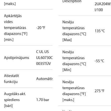
Description
[maks.]
2UA204W
I/100
Apkārtējās
vides
Nesēju
temperatūras
-20 °F
temperatūras
135 °C
diapazons [°F]
diapazons [°C]
[min.]
[Max]
C UL US
Nesēju
Apstiprinājums
UL60730
CE
temperatūras
-55 °C
0035
TÜV
diapazons [°C]
[Min]
Atiestatīt
Automātiski
funkciju
Nesēju
temperatūras
275 °F
Augstāks akt.
diapazons [°F]
spiediens
1.70 bar
[maks.]
[bāri]