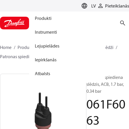
LANGUAGE
LV
Pieteikšanās
Produkti
Instrumenti
Lejupielādes
Home
Produkti
Climate Solutions dzesēšanai
Slēdži
Patronas spiediena slēdži
ACB / CCB
061F6063
Iepirkšanās
Atbalsts
Patronas spiediena
slēdzis, ACB, 1.7 bar,
0.34 bar
061F60
63