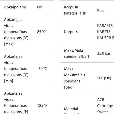
Apkalpojams
Nē
Korpusa
IP65
kategorija, IP
Apkārtējās
vides
PARASTS
temperatūras
85 °C
Korpuss
KARSTS
diapazons [°C]
KAUSĒJU
[Max]
Maks. Maks.
35.0 bar
Apkārtējās
spiediens [bar]
vides
temperatūras
-30 °C
Maks.
diapazons [°C]
Maksimālais
508 psig
[Min]
spiediens
[psig]
Apkārtējās
vides
ACB
temperatūras
185 °F
Cartridge
Material
diapazons [°F]
Switch