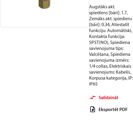
Augstāks akt.
spiediens [bāri]: 1.7,
Zemāks akt. spiediens
[bāri]: 0.34, Atiestatīt
funkciju: Automātiski,
Kontakta funkcija:
SPST(NO), Spiediena
savienojuma tips:
Valcēšana, Spiediena
savienojuma izmērs:
1/4 collas, Elektriskais
savienojums: Kabelis,
Korpusa kategorija, IP:
IP65
Salīdzināt
Eksportēt PDF