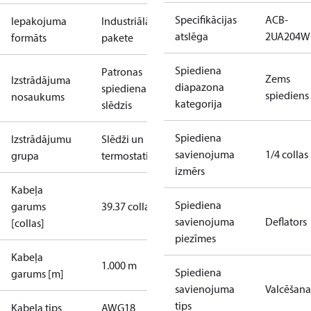
Specifikācijas
ACB-
Iepakojuma
Industriālā
atslēga
2UA204W
formāts
pakete
Spiediena
Patronas
Zems
Izstrādājuma
diapazona
spiediena
spiediens
nosaukums
kategorija
slēdzis
Spiediena
Izstrādājumu
Slēdži un
savienojuma
1/4 collas
grupa
termostati
izmērs
Kabeļa
Spiediena
garums
39.37 colla
savienojuma
Deflators
[collas]
piezīmes
Kabeļa
1.000 m
Spiediena
garums [m]
savienojuma
Valcēšana
tips
Kabeļa tips
AWG18