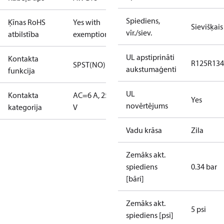
Spiediens,
Ķīnas RoHS
Yes with
Sievišķais
vīr./siev.
atbilstība
exemptions
UL apstiprināti
Kontakta
R125
R134
SPST(NO)
aukstumaģenti
funkcija
UL
Kontakta
AC=6 A, 250
Yes
novērtējums
kategorija
V
Vadu krāsa
Zila
Zemāks akt.
spiediens
0.34 bar
[bāri]
Zemāks akt.
5 psi
spiediens [psi]