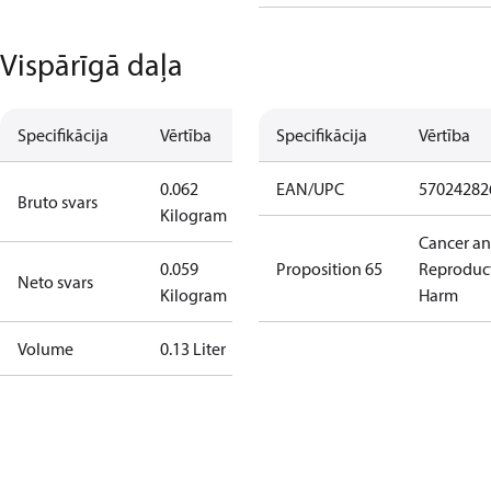
Vispārīgā daļa
Specifikācija
Vērtība
Specifikācija
Vērtība
0.062
EAN/UPC
57024282
Bruto svars
Kilogram
Cancer a
0.059
Proposition 65
Reproduc
Neto svars
Kilogram
Harm
Volume
0.13 Liter