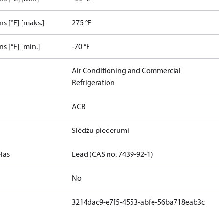
s [°F] [maks.]
275 °F
s [°F] [min.]
-70 °F
Air Conditioning and Commercial
Refrigeration
ACB
Slēdžu piederumi
las
Lead (CAS no. 7439-92-1)
No
3214dac9-e7f5-4553-abfe-56ba718eab3c