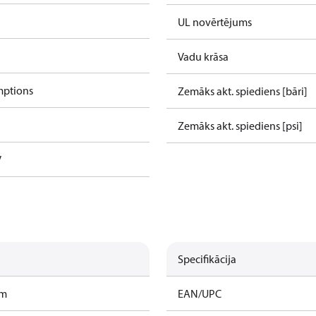
UL novērtējums
Vadu krāsa
mptions
Zemāks akt. spiediens [bāri]
Zemāks akt. spiediens [psi]
V
Specifikācija
am
EAN/UPC