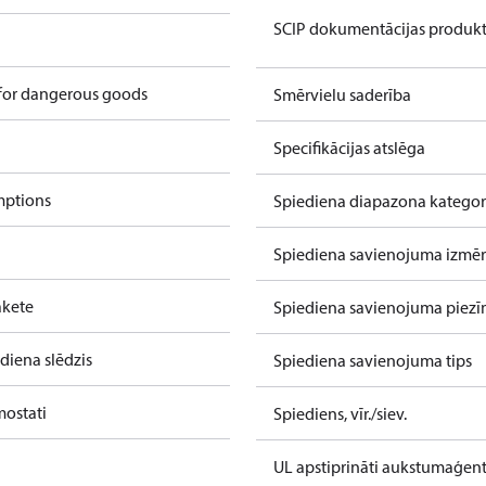
SCIP dokumentācijas produk
 for dangerous goods
Smērvielu saderība
Specifikācijas atslēga
mptions
Spiediena diapazona kategor
Spiediena savienojuma izmēr
akete
Spiediena savienojuma piez
diena slēdzis
Spiediena savienojuma tips
mostati
Spiediens, vīr./siev.
UL apstiprināti aukstumaģent