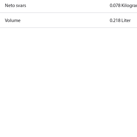
Neto svars
0.078 Kilogr
Volume
0.218 Liter