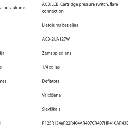
ACB/LCB, Cartridge pressure switch, flare
ta nosaukums
connection
Lietojums bez eļļas
ACB-2UA127W
ija
Zems spiediens
s
1/4 collas
īmes
Deflators
Valcēšana
Sievišķais
i
R125
R134a
R22
R404A
R407C
R407H
R410A
R43