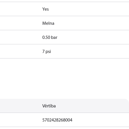
Yes
Melna
0.50 bar
7 psi
Vērtība
5702428268004