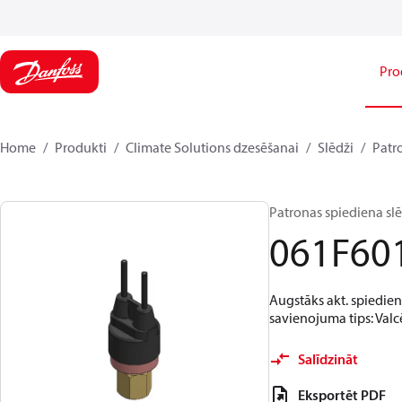
Pro
Home
Produkti
Climate Solutions dzesēšanai
Slēdži
Patr
Patronas spiediena slēd
061F60
Augstāks akt. spiediens
savienojuma tips: Valc
Salīdzināt
Eksportēt PDF