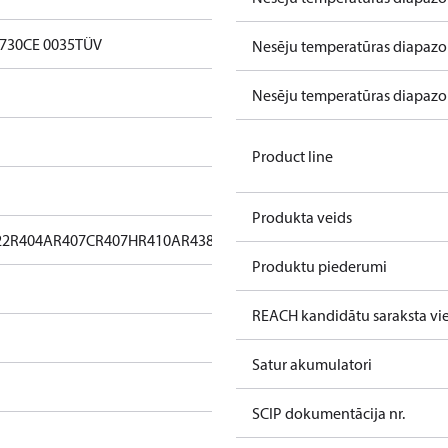
0730
CE 0035
TÜV
Nesēju temperatūras diapazon
Nesēju temperatūras diapazon
Product line
Produkta veids
22
R404A
R407C
R407H
R410A
R438A
R448A
R449A
R452A
R513A
Produktu piederumi
REACH kandidātu saraksta vie
Satur akumulatori
SCIP dokumentācija nr.