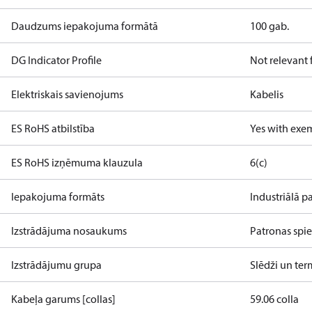
Daudzums iepakojuma formātā
100 gab.
DG Indicator Profile
Not relevant
Elektriskais savienojums
Kabelis
ES RoHS atbilstība
Yes with exe
ES RoHS izņēmuma klauzula
6(c)
Iepakojuma formāts
Industriālā p
Izstrādājuma nosaukums
Patronas spie
Izstrādājumu grupa
Slēdži un ter
Kabeļa garums [collas]
59.06 colla