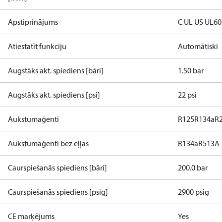
Apstiprinājums
C UL US UL6
Atiestatīt funkciju
Automātiski
Augstāks akt. spiediens [bāri]
1.50 bar
Augstāks akt. spiediens [psi]
22 psi
Aukstumaģenti
R125
R134a
R
Aukstumaģenti bez eļļas
R134a
R513A
Caurspiešanās spiediens [bāri]
200.0 bar
Caurspiešanās spiediens [psig]
2900 psig
CE marķējums
Yes