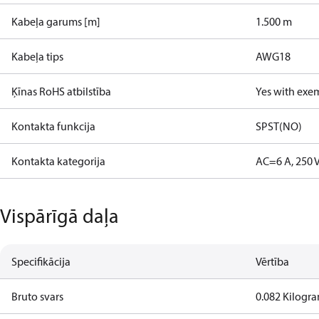
Kabeļa garums [m]
1.500 m
Kabeļa tips
AWG18
Ķīnas RoHS atbilstība
Yes with exe
Kontakta funkcija
SPST(NO)
Kontakta kategorija
AC=6 A, 250 
Vispārīgā daļa
Specifikācija
Vērtība
Bruto svars
0.082 Kilogr