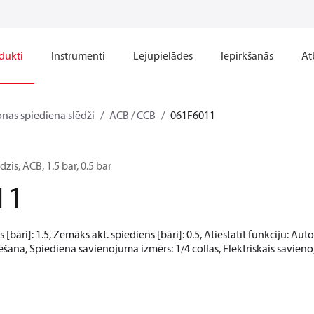
dukti
Instrumenti
Lejupielādes
Iepirkšanās
At
onas spiediena slēdži
ACB / CCB
061F6011
zis, ACB, 1.5 bar, 0.5 bar
11
 [bāri]: 1.5, Zemāks akt. spiediens [bāri]: 0.5, Atiestatīt funkciju: A
ēšana, Spiediena savienojuma izmērs: 1/4 collas, Elektriskais savienoj