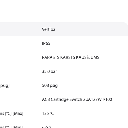
Vērtība
IP65
PARASTS KARSTS KAUSĒJUMS
35.0 bar
[psig]
508 psig
ACB Cartridge Switch 2UA127W I/100
s [°C] [Max]
135 °C
s [°C] [Min]
-55 °C