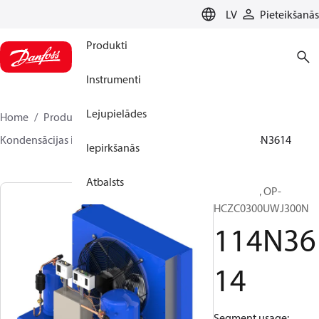
LANGUAGE
LV
Pieteikšanās
Produkti
Instrumenti
Lejupielādes
Home
Produkti
Climate Solutions dzesēšanai
Kondensācijas iekārtas
Optyma™
Optyma™
114N3614
Iepirkšanās
Atbalsts
Optyma™, OP-
HCZC0300UWJ300N
114N36
14
Segment usage: