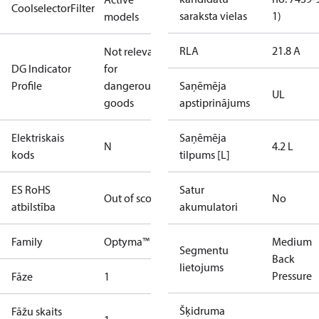
CoolselectorFilter
saraksta vielas
1)
models
RLA
21.8 A
Not relevant
DG Indicator
for
Profile
dangerous
Saņēmēja
UL
goods
apstiprinājums
Elektriskais
Saņēmēja
N
4.2 L
kods
tilpums [L]
ES RoHS
Satur
Out of scope
No
atbilstība
akumulatori
Family
Optyma™
Medium
Segmentu
Back
lietojums
Pressure
Fāze
1
Šķidruma
Fāžu skaits