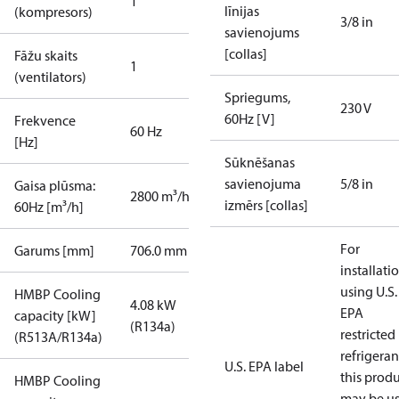
1
līnijas
(kompresors)
3/8 in
savienojums
[collas]
Fāžu skaits
1
(ventilators)
Spriegums,
230 V
60Hz [V]
Frekvence
60 Hz
[Hz]
Sūknēšanas
savienojuma
5/8 in
Gaisa plūsma:
2800 m³/h
izmērs [collas]
60Hz [m³/h]
For
Garums [mm]
706.0 mm
installati
using U.S.
HMBP Cooling
4.08 kW
EPA
capacity [kW]
(R134a)
restricted
(R513A/R134a)
refrigeran
U.S. EPA label
this prod
HMBP Cooling
may be u