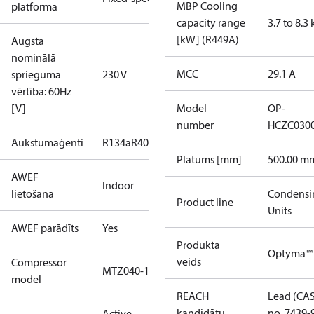
MBP Cooling
platforma
capacity range
3.7 to 8.3
[kW] (R449A)
Augsta
nominālā
MCC
29.1 A
sprieguma
230 V
vērtība: 60Hz
[V]
Model
OP-
number
HCZC030
Aukstumaģenti
R134a
R404A
R448A
R449A
R452A
Platums [mm]
500.00 m
AWEF
Indoor
lietošana
Condensi
Product line
Units
AWEF parādīts
Yes
Produkta
Optyma™
veids
Compressor
MTZ040-1
model
REACH
Lead (CA
kandidātu
no. 7439-
Active