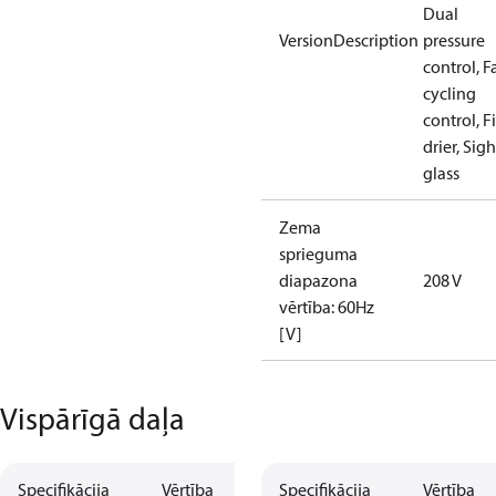
Dual
VersionDescription
pressure
control, F
cycling
control, Fi
drier, Sigh
glass
Zema
sprieguma
diapazona
208 V
vērtība: 60Hz
[V]
Vispārīgā daļa
Specifikācija
Vērtība
Specifikācija
Vērtība