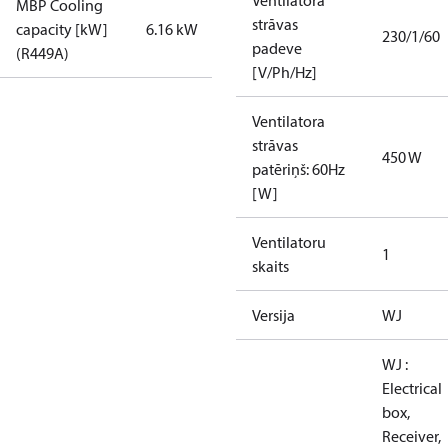
Ventilatora
MBP Cooling
strāvas
capacity [kW]
6.16 kW
230/1/60
padeve
(R449A)
[V/Ph/Hz]
Ventilatora
strāvas
450 W
patēriņš: 60Hz
[W]
Ventilatoru
1
skaits
Versija
WJ
WJ :
Electrical
box,
Receiver,