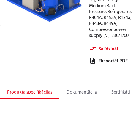
Medium Back
Pressure, Refrigerants:
R404A; R452A; R134a;
R448A; R449A,
Compressor power
supply [V]: 230/1/60
Salīdzināt
Eksportēt PDF
Produkta specifikācijas
Dokumentācija
Sertifikāti