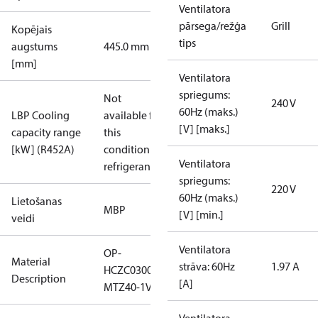
Ventilatora
pārsega/režģa
Grill
Kopējais
tips
augstums
445.0 mm
[mm]
Ventilatora
spriegums:
Not
240 V
60Hz (maks.)
LBP Cooling
available for
[V] [maks.]
capacity range
this
[kW] (R452A)
condition /
Ventilatora
refrigerant
spriegums:
220 V
60Hz (maks.)
Lietošanas
MBP
[V] [min.]
veidi
Ventilatora
OP-
Material
strāva: 60Hz
1.97 A
HCZC0300UWJ300N
Description
[A]
MTZ40-1VM