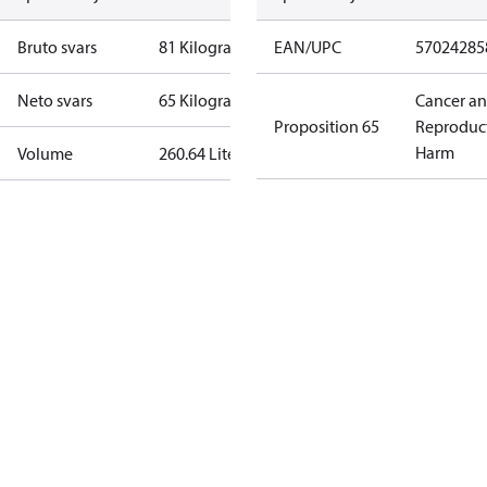
Bruto svars
81 Kilogram
EAN/UPC
57024285
Neto svars
65 Kilogram
Cancer a
Proposition 65
Reproduc
Harm
Volume
260.64 Liter