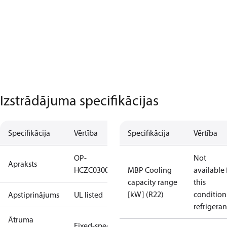
Izstrādājuma specifikācijas
Specifikācija
Vērtība
Specifikācija
Vērtība
OP-
Not
Apraksts
HCZC0300UWJ300N
MBP Cooling
available 
capacity range
this
[kW] (R22)
condition
Apstiprinājums
UL listed
refrigeran
Ātruma
Fixed-speed