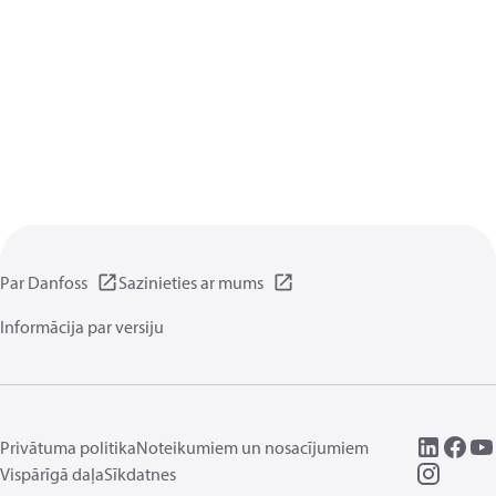
Par Danfoss
Sazinieties ar mums
Informācija par versiju
Privātuma politika
Noteikumiem un nosacījumiem
Vispārīgā daļa
Sīkdatnes