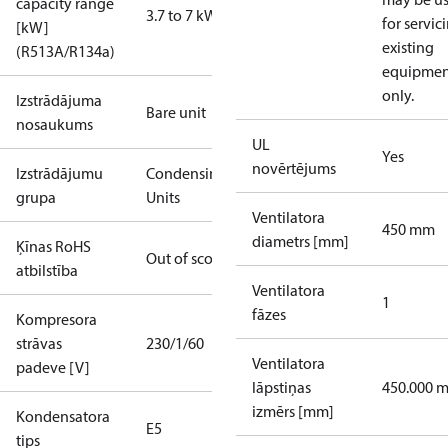
capacity range
3.7 to 7 kW
for servic
[kW]
existing
(R513A/R134a)
equipmen
only.
Izstrādājuma
Bare unit
nosaukums
UL
Yes
novērtējums
Izstrādājumu
Condensing
grupa
Units
Ventilatora
450 mm
diametrs [mm]
Ķīnas RoHS
Out of scope
atbilstība
Ventilatora
1
fāzes
Kompresora
strāvas
230/1/60
Ventilatora
padeve [V]
lāpstiņas
450.000 
izmērs [mm]
Kondensatora
E5
tips