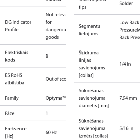
Solder
tips
Not relevant
DG Indicator
for
Low Back
Segmentu
Profile
dangerous
Pressure
M
lietojums
goods
Back Pres
Elektriskais
Šķidruma
B
kods
līnijas
1/4 in
savienojums
ES RoHS
[collas]
Out of scope
atbilstība
Sūknēšanas
Family
Optyma™
savienojuma
7.94 mm
diametrs [mm]
Fāze
1
Sūknēšanas
savienojuma
5/16 in
Frekvence
60 Hz
izmērs [collas]
[Hz]