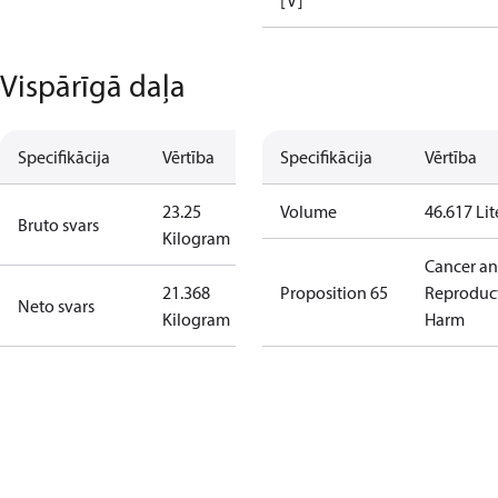
[V]
Vispārīgā daļa
Specifikācija
Vērtība
Specifikācija
Vērtība
23.25
Volume
46.617 Lit
Bruto svars
Kilogram
Cancer a
21.368
Proposition 65
Reproduc
Neto svars
Kilogram
Harm