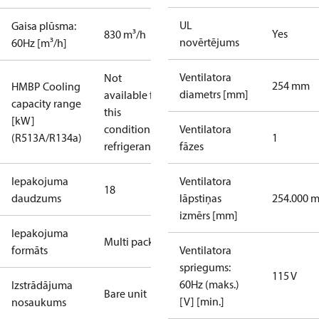
UL
Gaisa plūsma:
Yes
830 m³/h
novērtējums
60Hz [m³/h]
Ventilatora
Not
254 mm
HMBP Cooling
diametrs [mm]
available for
capacity range
this
[kW]
condition /
Ventilatora
(R513A/R134a)
1
refrigerant
fāzes
Iepakojuma
Ventilatora
18
daudzums
lāpstiņas
254.000 
izmērs [mm]
Iepakojuma
Multi pack
formāts
Ventilatora
spriegums:
115 V
60Hz (maks.)
Izstrādājuma
Bare unit
[V] [min.]
nosaukums