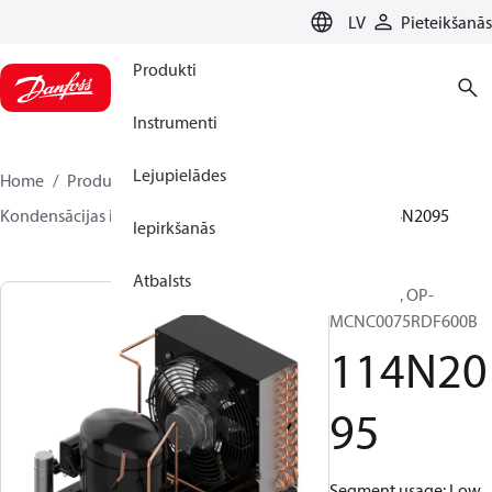
LANGUAGE
LV
Pieteikšanās
Produkti
Instrumenti
Lejupielādes
Home
Produkti
Climate Solutions dzesēšanai
Kondensācijas iekārtas
Optyma™
Optyma™
114N2095
Iepirkšanās
Atbalsts
Optyma™, OP-
MCNC0075RDF600B
114N20
95
Segment usage: Low