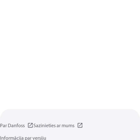
Par Danfoss
Sazinieties ar mums
Informācija par versiju