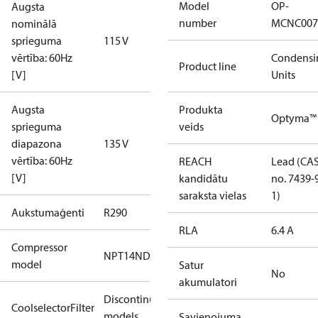
Model
OP-
Augsta
number
MCNC007
nominālā
sprieguma
115 V
vērtība: 60Hz
Condensi
Product line
[V]
Units
Augsta
Produkta
Optyma™
sprieguma
veids
diapazona
135 V
vērtība: 60Hz
REACH
Lead (CA
[V]
kandidātu
no. 7439-
saraksta vielas
1)
Aukstumaģenti
R290
RLA
6.4 A
Compressor
NPT14ND
model
Satur
No
akumulatori
Discontinued
CoolselectorFilter
models
Savienojuma