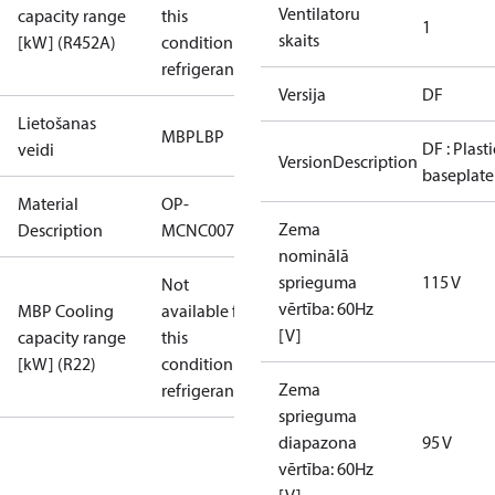
Ventilatoru
capacity range
this
1
skaits
[kW] (R452A)
condition /
refrigerant
Versija
DF
Lietošanas
MBP
LBP
DF : Plasti
veidi
VersionDescription
baseplate
Material
OP-
Zema
Description
MCNC0075RDF600B
nominālā
sprieguma
115 V
Not
vērtība: 60Hz
MBP Cooling
available for
[V]
capacity range
this
[kW] (R22)
condition /
Zema
refrigerant
sprieguma
diapazona
95 V
vērtība: 60Hz