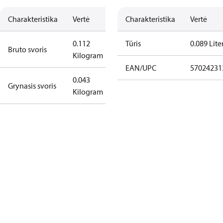
Charakteristika
Vertė
Charakteristika
Vertė
0.112
Tūris
0.089 Lite
Bruto svoris
Kilogram
EAN/UPC
57024231
0.043
Grynasis svoris
Kilogram