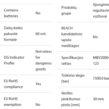
Išjungimo 
Produktų
Contains
reguliav
No
grupė
batteries
vožtuvai
Dalių kiekis
REACH
pakuotė
60 vnt.
kandidatinio
No
formate
sąrašo
medžiagos
Not relevant
DG Indicator
for
Specifikacijos
MBV2000
Profile
dangerous
raktas
123
goods
Trūkimo slėgis
1500.0 ba
EU RoHS
[bar]
Yes
compliance
Veržlės
EU RoHS
plokštumos
30 mm
exemption
No
plotis [mm]