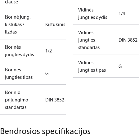
clause
Vidinės
1/4
Išorinė jung.,
jungties dydis
kištukas /
Kištukinis
lizdas
Vidinės
jungties
DIN 3852
Išorinės
standartas
1/2
jungties dydis
Vidinės
G
Išorinės
jungties tipas
G
jungties tipas
Išorinio
prijungimo
DIN 3852-E
standartas
Bendrosios specifikacijos