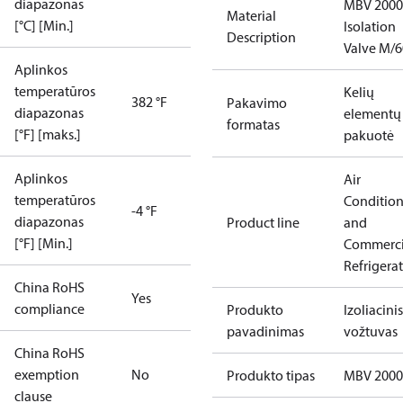
diapazonas
MBV 2000
Material
[°C] [Min.]
Isolation
Description
Valve M/6
Aplinkos
temperatūros
Kelių
382 °F
Pakavimo
diapazonas
elementų
formatas
[°F] [maks.]
pakuotė
Aplinkos
Air
temperatūros
Conditio
-4 °F
diapazonas
Product line
and
[°F] [Min.]
Commerci
Refrigera
China RoHS
Yes
compliance
Produkto
Izoliacinis
pavadinimas
vožtuvas
China RoHS
exemption
No
Produkto tipas
MBV 2000
clause