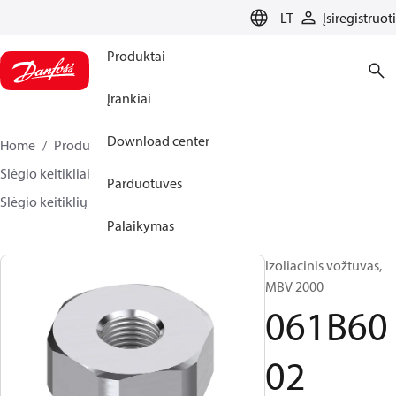
LANGUAGE
LT
Įsiregistruoti
Produktai
Įrankiai
Download center
Home
Produktai
Sensing solutions
Slėgio keitikliai ir priedai
Parduotuvės
Slėgio keitiklių atsarginės dalys ir priedai
061B6002
Palaikymas
Izoliacinis vožtuvas,
MBV 2000
061B60
02