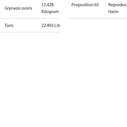
12.428
Proposition 65
Reproduc
Grynasis svoris
Kilogram
Harm
Tūris
22.493 Liter