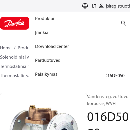
LANGUAGE
LT
Įsiregistruoti
Produktai
Įrankiai
Download center
Home
Produktai
Climate Solutions for heating
Solenoidiniai vožtuvai, Skysčio valdikliai
Parduotuvės
Termostatiniai vožtuvai
Palaikymas
Thermostatic valves - WVTS - Parts program
WVH
016D5050
Vandens reg. vožtuvo
korpusas, WVH
016D50