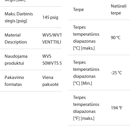
Natūrali
Terpė
terpė
Maks. Darbinis
145 psig
slėgis [psig]
Terpės
temperatūros
Material
WVS/WVTS50
90 °C
diapazonas
Description
VENTTIILIRUNKO
[°C] [maks.]
Naudojama
WVS
Terpės
produktui
50
WVTS 50
temperatūros
-25 °C
diapazonas
Pakavimo
Viena
[°C] [Min.]
formatas
pakuotė
Terpės
temperatūros
194 °F
diapazonas
[°F] [maks.]