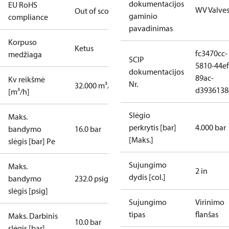
dokumentacijos
EU RoHS
WV Valve
Out of scope
gaminio
compliance
pavadinimas
Korpuso
Ketus
fc3470cc-
medžiaga
SCIP
5810-44ef
dokumentacijos
89ac-
Kv reikšmė
Nr.
32.000 m³/h
d3936138
[m³/h]
Slėgio
Maks.
perkrytis [bar]
4.000 bar
bandymo
16.0 bar
[Maks.]
slėgis [bar] Pe
Sujungimo
Maks.
2 in
dydis [col.]
bandymo
232.0 psig
slėgis [psig]
Sujungimo
Virinimo
tipas
flanšas
Maks. Darbinis
10.0 bar
slėgis [bar]