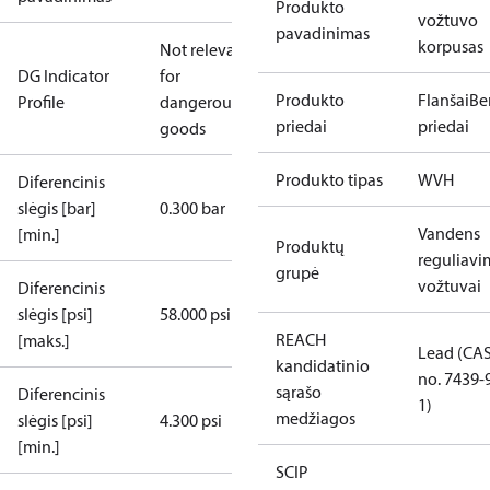
Produkto
vožtuvo
pavadinimas
korpusas
Not relevant
DG Indicator
for
Produkto
Flanšai
Be
Profile
dangerous
priedai
priedai
goods
Produkto tipas
WVH
Diferencinis
slėgis [bar]
0.300 bar
Vandens
[min.]
Produktų
reguliav
grupė
vožtuvai
Diferencinis
slėgis [psi]
58.000 psi
REACH
[maks.]
Lead (CA
kandidatinio
no. 7439-
sąrašo
Diferencinis
1)
medžiagos
slėgis [psi]
4.300 psi
[min.]
SCIP