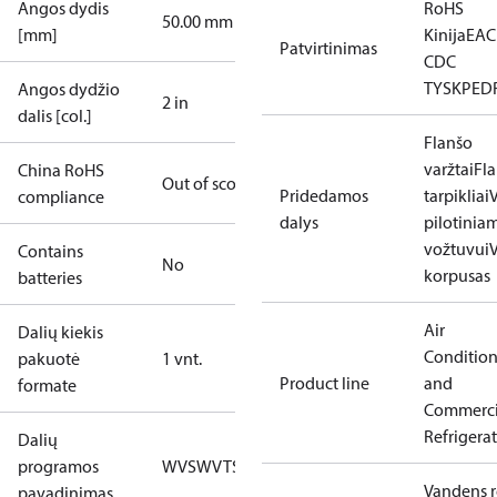
Angos dydis
RoHS
50.00 mm
[mm]
Kinija
EAC
Patvirtinimas
CDC
TYSK
PED
Angos dydžio
2 in
dalis [col.]
Flanšo
varžtai
Fl
China RoHS
Out of scope
Pridedamos
tarpikliai
V
compliance
dalys
pilotinia
vožtuvui
Contains
No
korpusas
batteries
Air
Dalių kiekis
Conditio
pakuotė
1 vnt.
Product line
and
formate
Commerci
Refrigera
Dalių
programos
WVS
WVTS
Vandens r
pavadinimas