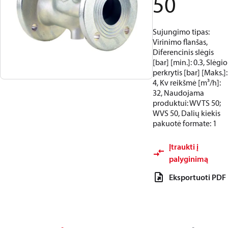
50
Sujungimo tipas:
Virinimo flanšas,
Diferencinis slėgis
[bar] [min.]: 0.3, Slėgio
perkrytis [bar] [Maks.]:
4, Kv reikšmė [m³/h]:
32, Naudojama
produktui: WVTS 50;
WVS 50, Dalių kiekis
pakuotė formate: 1
Įtraukti į
palyginimą
Eksportuoti PDF