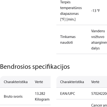
Terpės
temperatūros
-13 °F
diapazonas
[°F] [min.]
Vandens
Tinkamas
vožtuvo
naudoti
atsarginė
dalys
Bendrosios specifikacijos
Charakteristika
Vertė
Charakteristika
Vertė
13.282
EAN/UPC
57024220
Bruto svoris
Kilogram
Cancer a