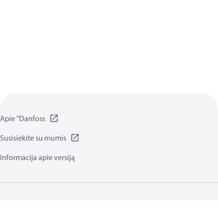
Apie "Danfoss
Susisiekite su mumis
Informacija apie versiją
Privatumo Taisyklės
Naudojimo sąlygos