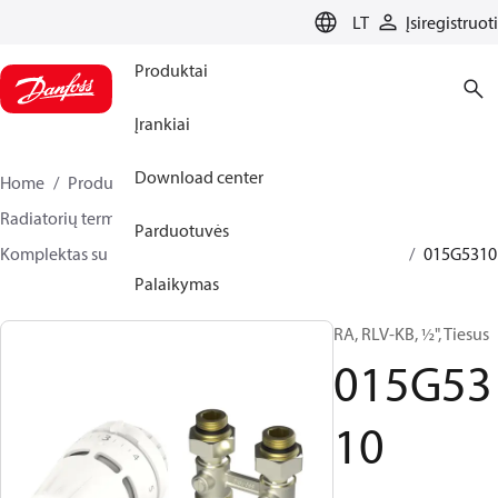
LANGUAGE
LT
Įsiregistruoti
Produktai
Įrankiai
Download center
Home
Produktai
Climate Solutions for heating
Radiatorių termostatai
TRV rinkiniai
Parduotuvės
Komplektas su H jungtimi
Danfoss Regus® + RLV-KB
015G5310
Palaikymas
RA, RLV-KB, ½", Tiesus
015G53
10