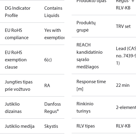
Produkto tipas
Regus® +
RLV-KB
DG Indicator
Contains
Profile
Liquids
Produktų
TRV set
grupė
EU RoHS
Yes with
compliance
exemptions
REACH
Lead (CA
kandidatinio
EU RoHS
no. 7439-
sąrašo
exemption
6(c)
1)
medžiagos
clause
Response time
Jungties tipas
22 min
RA
[m]
prie vožtuvo
Rinkinio
Jutiklio
Danfoss
2-elemen
turinys
dizainas
Regus®
RLV tipas
RLV-KB
Jutiklio medija
Skystis