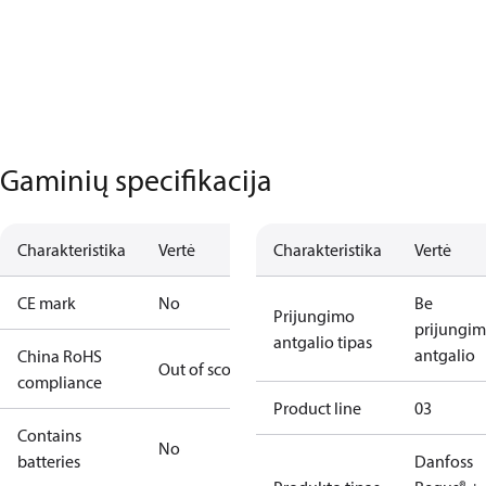
Gaminių specifikacija
Charakteristika
Vertė
Charakteristika
Vertė
CE mark
No
Be
Prijungimo
prijungi
antgalio tipas
antgalio
China RoHS
Out of scope
compliance
Product line
03
Contains
No
batteries
Danfoss