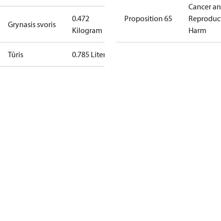
Cancer a
0.472
Proposition 65
Reproduc
Grynasis svoris
Kilogram
Harm
Tūris
0.785 Liter