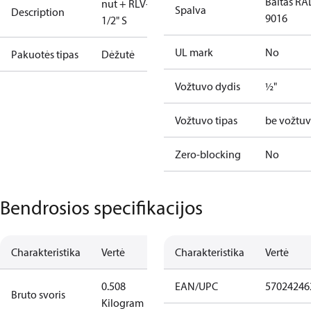
Baltas RA
nut + RLV-KB
Spalva
Description
9016
1/2" S
UL mark
No
Pakuotės tipas
Dėžutė
Vožtuvo dydis
½"
Vožtuvo tipas
be vožtu
Zero-blocking
No
Bendrosios specifikacijos
Charakteristika
Vertė
Charakteristika
Vertė
0.508
EAN/UPC
57024246
Bruto svoris
Kilogram