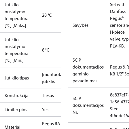
Set with
Jutiklio
Danfoss
nustatymo
28 °C
Regus®
temperatūra
Savybės
sensor an
[°C] [Maks.]
H-piece
valve, typ
Jutiklio
RLV-KB.
nustatymo
8 °C
temperatūra
SCIP
[°C] [Min.]
dokumentacijos
Regus & R
gaminio
KB 1/2" Se
Įmontuotas
Jutiklio tipas
pavadinimas
jutiklis
8e837ef7-
Konstrukcija
Tiesus
SCIP
1a56-437
dokumentacijos
9fed-
Limiter pins
Yes
Nr.
4f6dde15
Regus RA
Material