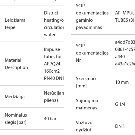
SCIP
District
dokumentacijos
AF IMPUL
Leidžiama
heating/cooling
gaminio
TUBES (3)
terpė
circulation
pavadinimas
water
a4dd7d83
SCIP
Impulse
0861-4c57
dokumentacijos
tubes for
a440-
Material
Nr.
AFPQ24
a43a1c26
Description
160cm2
PN40 DN1
Skersmuo
10 mm
[mm]
Nerūdijantis
Medžiaga
plienas
Sujungimo
G 1/4
matmenys
Nominalus
40 bar
slėgis [bar]
Vožtuvo
DN 1
dydžiui