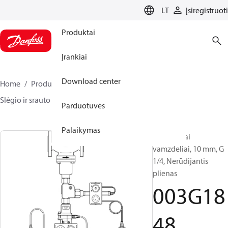
LANGUAGE
LT
Įsiregistruoti
Produktai
Įrankiai
Download center
Home
Produktai
Climate Solutions for heating
Slėgio ir srauto reguliatoriai
Priedai
003G1848
Parduotuvės
Palaikymas
Impulsiniai
vamzdeliai, 10 mm, G
1/4, Nerūdijantis
plienas
003G18
48