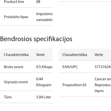
Product line
08
Impulsiniai
Produkto tipas
vamzdeliai
Bendrosios specifikacijos
Charakteristika
Vertė
Charakteristika
Vertė
Bruto svoris
0.5 Kilogram
EAN/UPC
57151624
0.44
Cancer a
Grynasis svoris
Kilogram
Proposition 65
Reproduc
Harm
Tūris
5.04 Liter