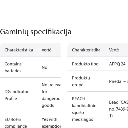
Gaminių specifikacija
Charakteristika
Vertė
Charakteristika
Vertė
Contains
Produkto tipo
AFPQ 24
No
batteries
Produktų
Priedai –
Not relevant
grupė
DG Indicator
for
Profile
dangerous
REACH
Lead (CA
goods
kandidatinio
no. 7439-
sąrašo
1)
EU RoHS
Yes with
medžiagos
compliance
exemptions