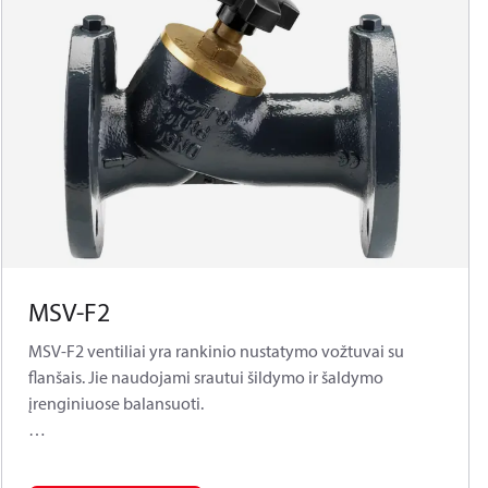
MSV-F2
MSV-F2 ventiliai yra rankinio nustatymo vožtuvai su
flanšais. Jie naudojami srautui šildymo ir šaldymo
įrenginiuose balansuoti.
Kaip standartiniai elementai, ventiliuose yra padėties
indikatorius ir eigos ribotuvas. Ventilio sukamoje