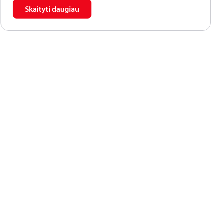
rankenoje integruotas eigos ribotuvas.
Skaityti daugiau
Nustatymą galima užrakinti. Ventilių charakteristikos
nustatytos matavimo įrenginiu PFM 1000/PFM 100.
Ventiliuose nėra asbesto.
Uždarymo funkcija.