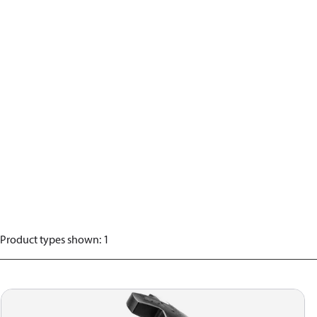
Product types shown
:
1