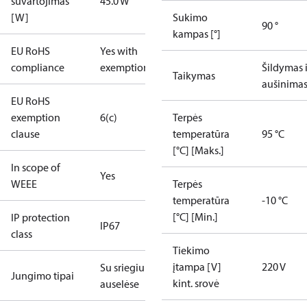
suvartojimas
45.0 W
[W]
Sukimo
90 °
kampas [°]
EU RoHS
Yes with
compliance
exemptions
Šildymas i
Taikymas
aušinima
EU RoHS
exemption
6(c)
Terpės
clause
temperatūra
95 °C
[°C] [Maks.]
In scope of
Yes
WEEE
Terpės
temperatūra
-10 °C
[°C] [Min.]
IP protection
IP67
class
Tiekimo
įtampa [V]
220 V
Su sriegiu
Jungimo tipai
kint. srovė
auselėse