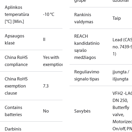
grupė
uždoriai
Aplinkos
temperatūra
-10 °C
Rankinis
Taip
[°C] [Min.]
valdymas
Apsaugos
REACH
II
Lead (CA
klasė
kandidatinio
no. 7439-
sąrašo
1)
China RoHS
Yes with
medžiagos
compliance
exemptions
Reguliavimo
įjungta /
China RoHS
signalo tipas
išjungta
exemption
7.3
clause
VFH2 -LA
DN 250,
Contains
Butterfly
No
Savybės
batteries
valve,
Motorize
On/off, P
Darbinis