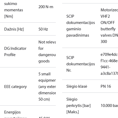
sukimo
200 N-m
momentas
Motorize
[Nm]
SCIP
VHF2
dokumentacijos
ON/OFF
gaminio
butterfly
Dažnis [Hz]
50 Hz
pavadinimas
valves DN
300
Not relevant
DG Indicator
for
e709e4dc
Profile
dangerous
SCIP
f1cc-468e
goods
dokumentacijos
9441-
Nr.
a3c8a137
5 small
equipment
Slėgio klasė
PN 16
EEE category
(any external
dimension <
50 cm)
Slėgio
perkrytis [bar]
10.000 ba
[Maks.]
Energijos