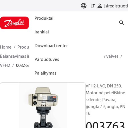
LANGUAGE
LT
Įsiregistruoti
Produktai
Įrankiai
Download center
Home
Produktai
Climate Solutions for heating
Balansavimas ir valdymas
Other products
Butterfly valves
Parduotuvės
VFH2
003Z6384
Palaikymas
VFH2-LAO, DN 250,
Motorinė peteliškinė
sklendė, Pavara,
įjungta / išjungta, PN
16
003Z63