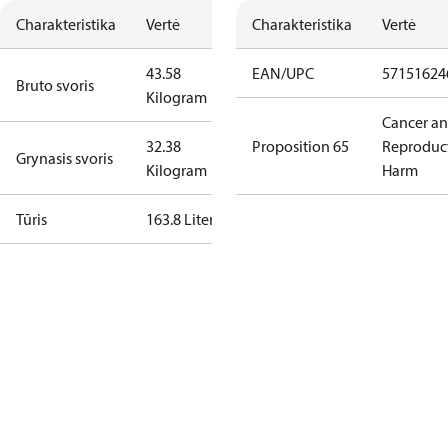
Charakteristika
Vertė
Charakteristika
Vertė
43.58
EAN/UPC
57151624
Bruto svoris
Kilogram
Cancer a
32.38
Proposition 65
Reproduc
Grynasis svoris
Kilogram
Harm
Tūris
163.8 Liter