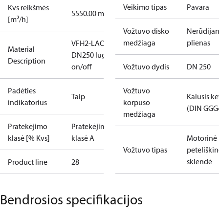
Veikimo tipas
Pavara
Kvs reikšmės
5550.00 m³/h
[m³/h]
Vožtuvo disko
Nerūdijan
medžiaga
plienas
VFH2-LAO
Material
DN250 lug
Description
on/off
Vožtuvo dydis
DN 250
Padėties
Vožtuvo
Taip
Kalusis ke
indikatorius
korpuso
(DIN GGG
medžiaga
Pratekėjimo
Pratekėjimo
klasė [% Kvs]
klasė A
Motorinė
Vožtuvo tipas
peteliški
sklendė
Product line
28
Bendrosios specifikacijos