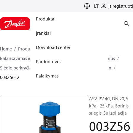
LANGUAGE
LT
Įsiregistruoti
Produktai
Įrankiai
Download center
Home
Produktai
Climate Solutions for heating
Balansavimas ir valdymas
Slėgio perkryčio reguliatorius
Parduotuvės
Slėgio perkryčio reguliatoriai
ASV-PV
ASV-PV 4 gen
Palaikymas
003Z5612
ASV-PV 4G, DN 20, 5
kPa - 25 kPa, Išorinis
sriegis, Su izoliacija
003Z56