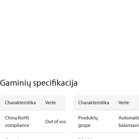
Gaminių specifikacija
Charakteristika
Vertė
Charakteristika
Vertė
China RoHS
Produktų
Automati
Out of scope
compliance
grupė
balansav