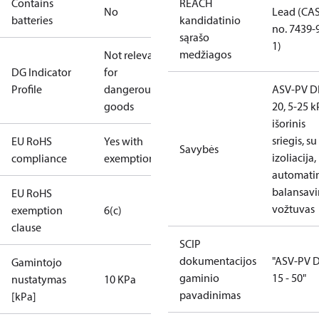
Contains
REACH
No
Lead (CA
batteries
kandidatinio
no. 7439-
sąrašo
1)
medžiagos
Not relevant
DG Indicator
for
Profile
dangerous
ASV-PV 
goods
20, 5-25 k
išorinis
sriegis, su
EU RoHS
Yes with
Savybės
izoliacija,
compliance
exemptions
automatin
balansav
EU RoHS
vožtuvas
exemption
6(c)
clause
SCIP
dokumentacijos
"ASV-PV 
Gamintojo
gaminio
15 - 50"
nustatymas
10 KPa
pavadinimas
[kPa]