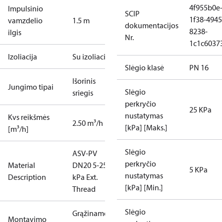
4f955b0e
Impulsinio
SCIP
1f38-4945
vamzdelio
1.5 m
dokumentacijos
8238-
ilgis
Nr.
1c1c6037
Izoliacija
Su izoliacija
Slėgio klasė
PN 16
Išorinis
Jungimo tipai
Slėgio
sriegis
perkryčio
25 KPa
nustatymas
Kvs reikšmės
2.50 m³/h
[kPa] [Maks.]
[m³/h]
Slėgio
ASV-PV
perkryčio
Material
DN20 5-25
5 KPa
nustatymas
Description
kPa Ext.
[kPa] [Min.]
Thread
Slėgio
Grąžinamo
Montavimo