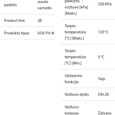
perkrytis
srauto
250 KPa
padėtis
vožtuve [kPa]
vamzdis
[Maks.]
Product line
28
Terpės
temperatūra
120 °C
Produkto tipas
ASV-PV 4G
[°C] [Maks.]
Terpės
temperatūra
0 °C
[°C] [Min.]
Uždarymo
Taip
funkcija
Vožtuvo dydis
DN 20
Vožtuvo
korpuso
Žalvaris