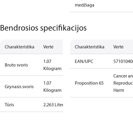
medžiaga
Bendrosios specifikacijos
Charakteristika
Vertė
Charakteristika
Vertė
1.07
EAN/UPC
57101040
Bruto svoris
Kilogram
Cancer a
1.07
Proposition 65
Reproduc
Grynasis svoris
Kilogram
Harm
Tūris
2.263 Liter