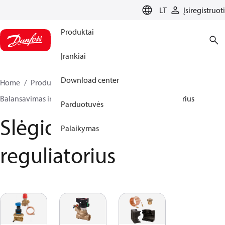
LANGUAGE
LT
Įsiregistruoti
Produktai
Įrankiai
Download center
Home
Produktai
Climate Solutions for heating
Balansavimas ir valdymas
Slėgio perkryčio reguliatorius
Parduotuvės
Slėgio perkryčio
Palaikymas
reguliatorius