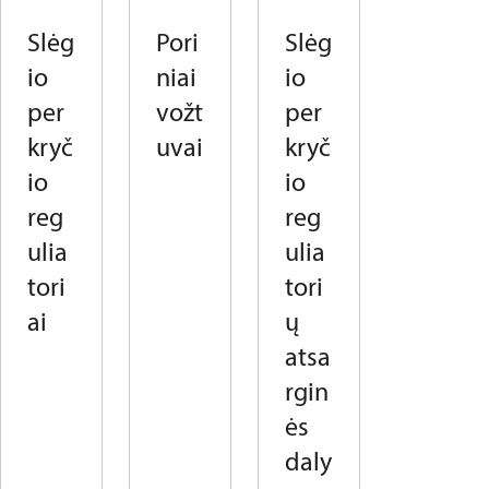
Slėg
Pori
Slėg
io
niai
io
per
vožt
per
kryč
uvai
kryč
io
io
reg
reg
ulia
ulia
tori
tori
ai
ų
atsa
rgin
ės
daly