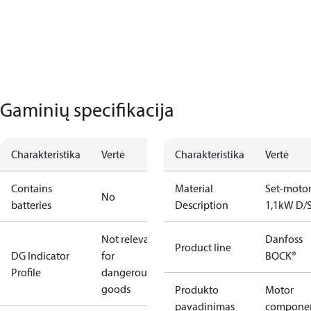
Gaminių specifikacija
Charakteristika
Vertė
Charakteristika
Vertė
Contains
Material
Set-moto
No
batteries
Description
1,1kW D/
Not relevant
Danfoss
Product line
DG Indicator
for
BOCK®
Profile
dangerous
goods
Produkto
Motor
pavadinimas
compone