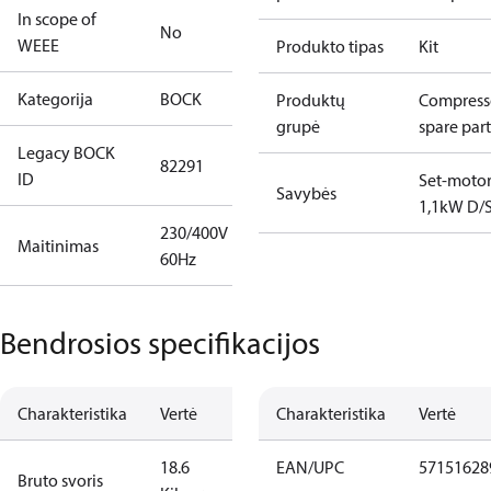
In scope of
No
WEEE
Produkto tipas
Kit
Kategorija
BOCK
Produktų
Compress
grupė
spare part
Legacy BOCK
82291
ID
Set-moto
Savybės
1,1kW D/
230/400V
Maitinimas
60Hz
Bendrosios specifikacijos
Charakteristika
Vertė
Charakteristika
Vertė
18.6
EAN/UPC
57151628
Bruto svoris