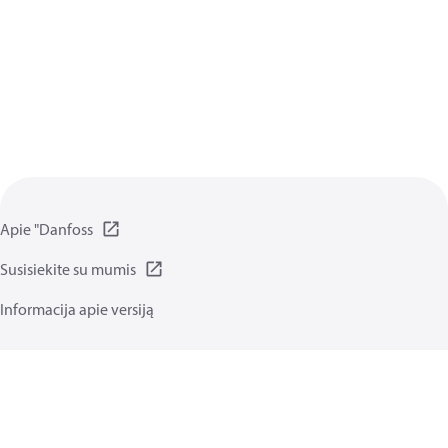
Apie "Danfoss
Susisiekite su mumis
Informacija apie versiją
Privatumo Taisyklės
Naudojimo sąlygos
Bendrosios funkcijos
Slapukai