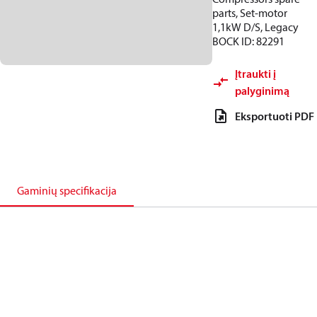
parts, Set-motor
1,1kW D/S, Legacy
BOCK ID: 82291
Įtraukti į
palyginimą
Eksportuoti PDF
Gaminių specifikacija