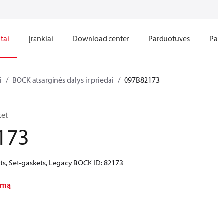
tai
Įrankiai
Download center
Parduotuvės
Pa
i
BOCK atsarginės dalys ir priedai
097B82173
ket
173
ts, Set-gaskets, Legacy BOCK ID: 82173
nimą