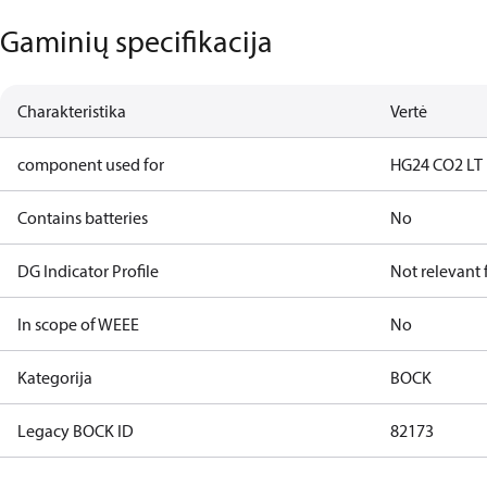
Gaminių specifikacija
Charakteristika
Vertė
component used for
HG24 CO2 LT
Contains batteries
No
DG Indicator Profile
Not relevant
In scope of WEEE
No
Kategorija
BOCK
Legacy BOCK ID
82173