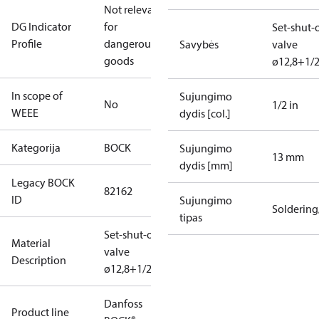
Not relevant
DG Indicator
for
Set-shut-o
Profile
dangerous
Savybės
valve
goods
ø12,8+1/2
In scope of
Sujungimo
No
1/2 in
WEEE
dydis [col.]
Kategorija
BOCK
Sujungimo
13 mm
dydis [mm]
Legacy BOCK
82162
ID
Sujungimo
Solderin
tipas
Set-shut-off
Material
valve
Description
ø12,8+1/2"
Danfoss
Product line