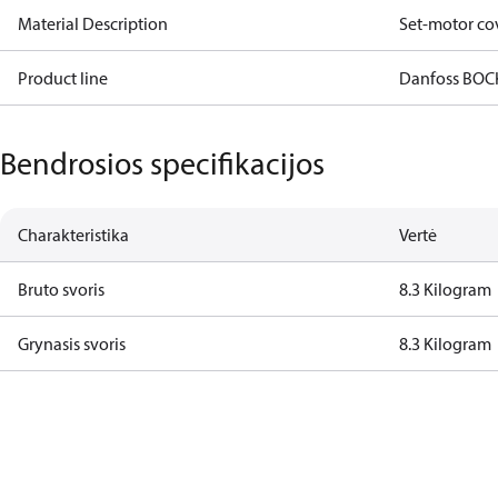
Material Description
Set-motor co
Product line
Danfoss BOC
Bendrosios specifikacijos
Charakteristika
Vertė
Bruto svoris
8.3 Kilogram
Grynasis svoris
8.3 Kilogram