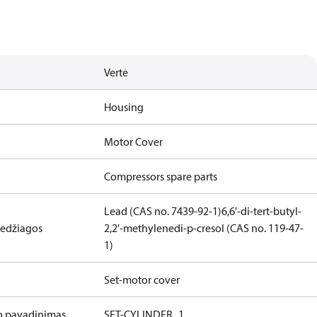
Vertė
Housing
Motor Cover
Compressors spare parts
Lead (CAS no. 7439-92-1)
6,6'-di-tert-butyl-
medžiagos
2,2'-methylenedi-p-cresol (CAS no. 119-47-
1)
Set-motor cover
o pavadinimas
SET-CYLINDER_1