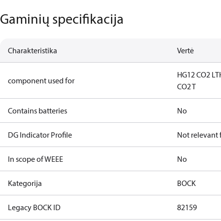
Gaminių specifikacija
Charakteristika
Vertė
HG12 CO2 LT
component used for
CO2 T
Contains batteries
No
DG Indicator Profile
Not relevant
In scope of WEEE
No
Kategorija
BOCK
Legacy BOCK ID
82159