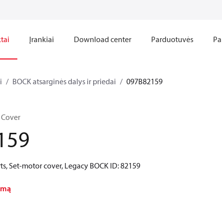
tai
Įrankiai
Download center
Parduotuvės
Pa
i
BOCK atsarginės dalys ir priedai
097B82159
 Cover
159
ts, Set-motor cover, Legacy BOCK ID: 82159
nimą