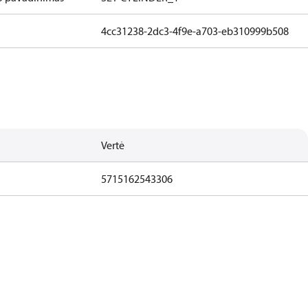
4cc31238-2dc3-4f9e-a703-eb310999b508
Vertė
5715162543306