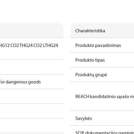
Charakteristika
HG12 CO2 T
HG24 CO2 LT
HG24
Produkto pavadinimas
Produkto tipas
Produktų grupė
 for dangerous goods
REACH kandidatinio sąrašo 
Savybės
SCIP dokumentacijos gamini