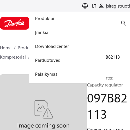
LANGUAGE
LT
Įsiregistruoti
Produktai
Įrankiai
Download center
Home
Produktai
Climate Solutions for heating
Kompresoriai
BOCK atsarginės dalys ir priedai
097B82113
Parduotuvės
Palaikymas
BOCK, Heater,
Capacity regulator
097B82
113
Compressors spare