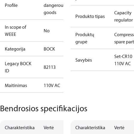
Profile
dangerous
goods
Capacity
Produkto tipas
regulator
In scope of
No
WEEE
Produktų
Compress
grupė
spare part
Kategorija
BOCK
Set-CR10
Savybės
Legacy BOCK
110V AC
82113
ID
Maitinimas
110V AC
Bendrosios specifikacijos
Charakteristika
Vertė
Charakteristika
Vertė