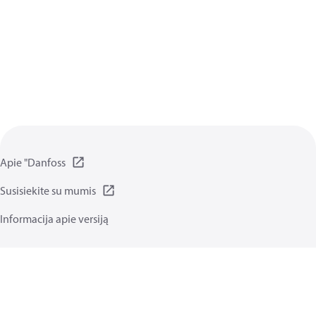
Apie "Danfoss
Susisiekite su mumis
Informacija apie versiją
Privatumo Taisyklės
Naudojimo sąlygos
Bendrosios funkcijos
Slapukai