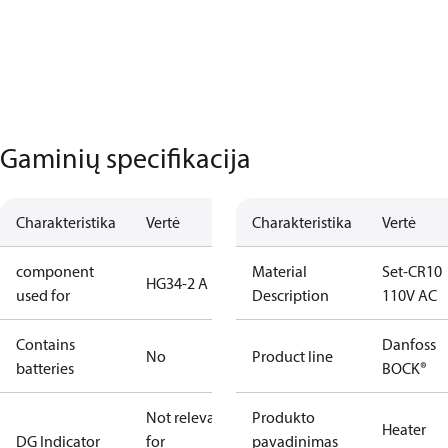
Gaminių specifikacija
Charakteristika
Vertė
Charakteristika
Vertė
component
Material
Set-CR10
HG34-2 A
used for
Description
110V AC
Contains
Danfoss
No
Product line
batteries
BOCK®
Not relevant
Produkto
Heater
DG Indicator
for
pavadinimas