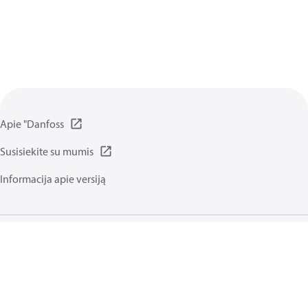
Apie "Danfoss
Susisiekite su mumis
Informacija apie versiją
Privatumo Taisyklės
Naudojimo sąlygos
Bendrosios funkcijos
Slapukai