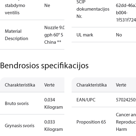
SCIP
stabdymo
Ne
62dd-46a
dokumentacijos
ventilis
b004-
Nr.
1f531f72
Nozzle 9.00
Material
gph 60° S
UL mark
No
Description
China **
Bendrosios specifikacijos
Charakteristika
Vertė
Charakteristika
Vertė
0.034
EAN/UPC
57024250
Bruto svoris
Kilogram
Cancer a
0.033
Proposition 65
Reproduc
Grynasis svoris
Kilogram
Harm