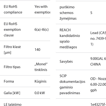
EU RoHS
Yes with
purškimo
compliance
exemptions
schemos
S
žymėjimas
EU RoHS
exemption
6(a)-I
6(c)
REACH
Lead (CA
clause
kandidatinio
no. 7439-
sąrašo
1)
Filtro klasė
medžiagos
140
[µm]
9.00GAL 
Savybės
„Monel“
CHINA
Filtro tipas
tinklinis
SCIP
OD - Nozz
Forma
Kūginis
dokumentacijos
6.00-22.0
gaminio
gph
Galia [kW]
0.0 kW
pavadinimas
LE lašėjimo
1e43275f-