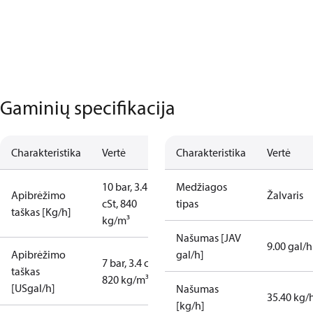
Gaminių specifikacija
Charakteristika
Vertė
Charakteristika
Vertė
10 bar, 3.4
Medžiagos
Apibrėžimo
Žalvaris
cSt, 840
tipas
taškas [Kg/h]
kg/m³
Našumas [JAV
9.00 gal/h
Apibrėžimo
gal/h]
7 bar, 3.4 cSt,
taškas
820 kg/m³
[USgal/h]
Našumas
35.40 kg/
[kg/h]