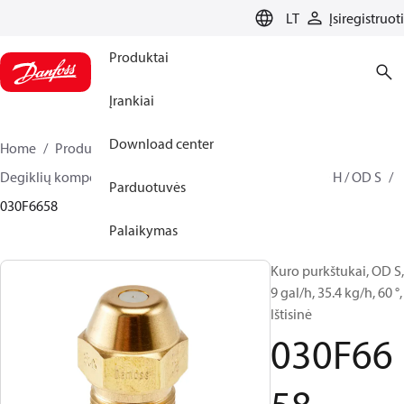
LANGUAGE
LT
Įsiregistruoti
Produktai
Įrankiai
Download center
Home
Produktai
Climate Solutions for heating
Degiklių komponentai
Kuro purkštukai
OD B / OD H / OD S
Parduotuvės
030F6658
Palaikymas
Kuro purkštukai, OD S,
9 gal/h, 35.4 kg/h, 60 °,
Ištisinė
030F66