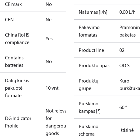
CE mark
No
Našumas [l/h]
0.00 L/h
CEN
Ne
Pakavimo
Pramonin
China RoHS
formatas
paketas
Yes
compliance
Product line
02
Contains
No
batteries
Produkto tipas
OD S
Dalių kiekis
Produktų
Kuro
pakuotė
10 vnt.
grupė
purkštuka
formate
Purškimo
60 °
Not relevant
kampas [°]
DG Indicator
for
Profile
dangerous
Purškimo
Ištisinė
goods
schema